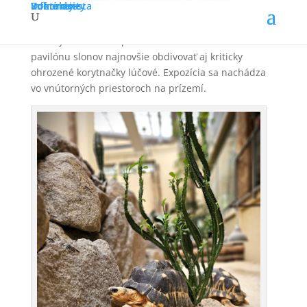
Dokumenty
Voľné miesta
Informácie
Kontakty
máj 26, 2025
|
Novinky
,
Zvieracie aktuality
Po korytnačkách leopardích môžu návštevníci
pavilónu slonov najnovšie obdivovať aj kriticky
ohrozené korytnačky lúčové. Expozícia sa nachádza
vo vnútorných priestoroch na prízemí.