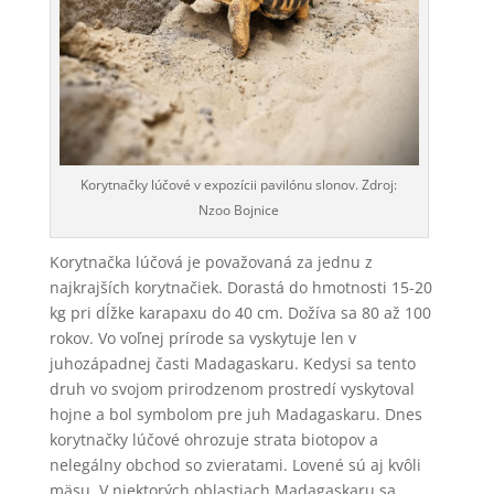
Korytnačky lúčové v expozícii pavilónu slonov. Zdroj:
Nzoo Bojnice
Korytnačka lúčová je považovaná za jednu z
najkrajších korytnačiek. Dorastá do hmotnosti 15-20
kg pri dĺžke karapaxu do 40 cm. Dožíva sa 80 až 100
rokov. Vo voľnej prírode sa vyskytuje len v
juhozápadnej časti Madagaskaru. Kedysi sa tento
druh vo svojom prirodzenom prostredí vyskytoval
hojne a bol symbolom pre juh Madagaskaru. Dnes
korytnačky lúčové ohrozuje strata biotopov a
nelegálny obchod so zvieratami. Lovené sú aj kvôli
mäsu. V niektorých oblastiach Madagaskaru sa