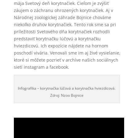
mája Svetový deň korytnačiek. Cieľom je zvýšiť
záujem o záchranu ohrozených korytnačiek. Aj v
Národnej zoologickej záhrade Bojnice chováme
niekoľko druhov korytnačiek. Tento rok sme sa pri
príležitosti Svetového dňa korytnačiek rozhodli
predstaviť korytnačku lúčovú a korytnačku
hviezdicovú. Ich expozície nájdete na hornom
poschodí vivária. Venovali sme im aj živé vysielanie,
ktoré si môžete pozrieť v archíve našich sociálnych
sietí instagram a facebook.
Infografika – korytnačka lúčová a korytnačka hviezdicová.
Zdroj: Nzoo Bojnice