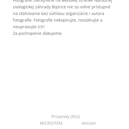
Fotografie zverejnené na webovej stránke Národnej
zoologickej záhrady Bojnice nie sú voľné prístupné
na sťahovanie bez súhlasu organizácie / autora
fotografie. Fotografie nekopírujte, nesťahujte a
neupravujte ich!
Za pochopenie ďakujeme.
Copyright © 2022 Národná zoo Bojnice. Všetky práva
vyhradené.
Príspevky (RSS)
I Powered
by:
MICROITEM
I Design:
dotcom