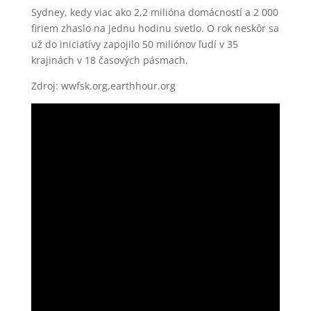
Sydney, kedy viac ako 2,2 milióna domácností a 2 000
firiem zhaslo na jednu hodinu svetlo. O rok neskôr sa
už do iniciatívy zapojilo 50 miliónov ľudí v 35
krajinách v 18 časových pásmach.
Zdroj: wwfsk.org,earthhour.org