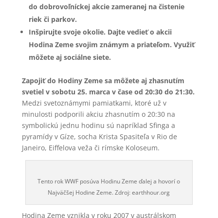
do dobrovoľníckej akcie zameranej na čistenie
riek či parkov.
Inšpirujte svoje okolie. Dajte vedieť o akcii
Hodina Zeme svojim známym a priateľom. Využiť
môžete aj sociálne siete.
Zapojiť do Hodiny Zeme sa môžete aj zhasnutím
svetiel v sobotu 25. marca v čase od 20:30 do 21:30.
Medzi svetoznámymi pamiatkami, ktoré už v
minulosti podporili akciu zhasnutím o 20:30 na
symbolickú jednu hodinu sú napríklad Sfinga a
pyramídy v Gíze, socha Krista Spasiteľa v Rio de
Janeiro, Eiffelova veža či rímske Koloseum.
Tento rok WWF posúva Hodinu Zeme ďalej a hovorí o
Najväčšej Hodine Zeme. Zdroj: earthhour.org
Hodina Zeme vznikla v roku 2007 v austrálskom