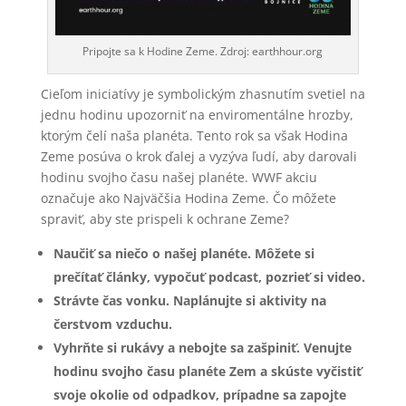
Pripojte sa k Hodine Zeme. Zdroj: earthhour.org
Cieľom iniciatívy je symbolickým zhasnutím svetiel na
jednu hodinu upozorniť na enviromentálne hrozby,
ktorým čelí naša planéta. Tento rok sa však Hodina
Zeme posúva o krok ďalej a vyzýva ľudí, aby darovali
hodinu svojho času našej planéte. WWF akciu
označuje ako Najväčšia Hodina Zeme. Čo môžete
spraviť, aby ste prispeli k ochrane Zeme?
Naučiť sa niečo o našej planéte. Môžete si
prečítať články, vypočuť podcast, pozrieť si video.
Strávte čas vonku. Naplánujte si aktivity na
čerstvom vzduchu.
Vyhrňte si rukávy a nebojte sa zašpiniť. Venujte
hodinu svojho času planéte Zem a skúste vyčistiť
svoje okolie od odpadkov, prípadne sa zapojte