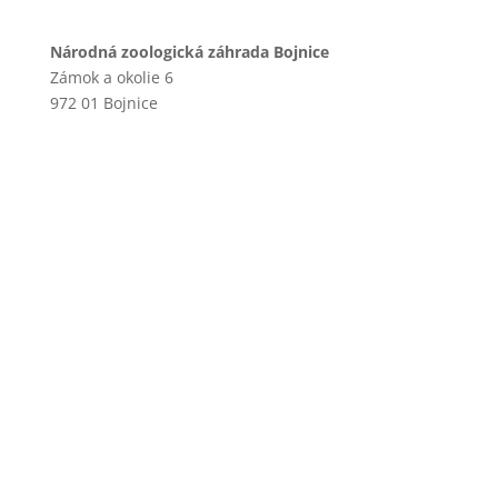
Národná zoologická záhrada Bojnice
Zámok a okolie 6
972 01 Bojnice
+421 46 540 29 75
+421 901 714 752
+421 46 540 32 41