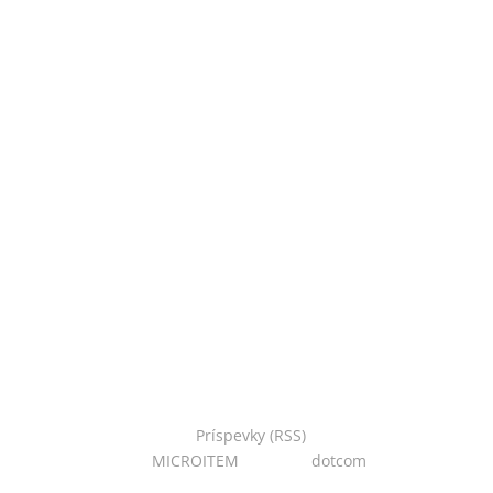
Copyright © 2022 Národná zoo Bojnice. Všetky práva
vyhradené.
Príspevky (RSS)
I Powered
by:
MICROITEM
I Design:
dotcom