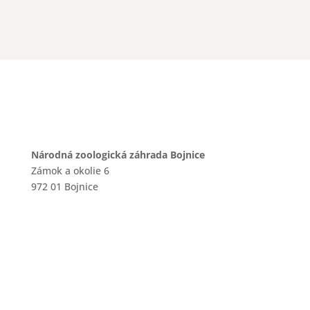
Národná zoologická záhrada Bojnice
Zámok a okolie 6
972 01 Bojnice
+421 46 540 29 75
+421 901 714 752