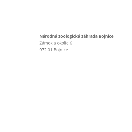
Národná zoologická záhrada Bojnice
Zámok a okolie 6
972 01 Bojnice
+421 46 540 29 75
+421 901 714 752