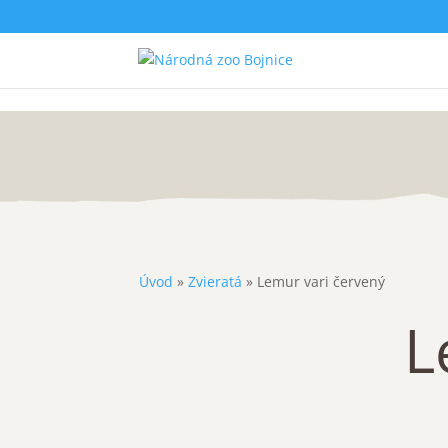
Úvod
»
Zvieratá
»
Lemur vari červený
L