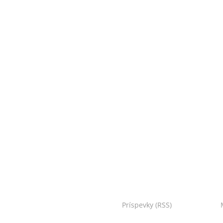
oo Bojnice. Všetky práva vyhradené.
Príspevky (RSS)
I Powered by: