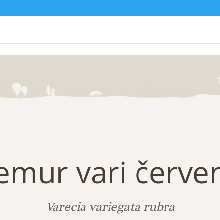
emur vari červe
Varecia variegata rubra