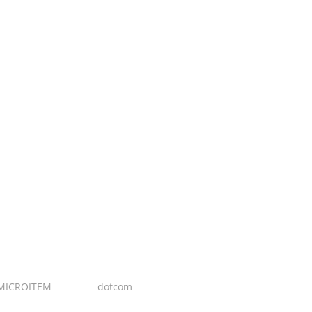
MICROITEM
I Design:
dotcom