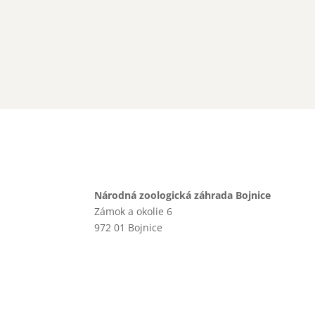
Národná zoologická záhrada Bojnice
Zámok a okolie 6
972 01 Bojnice
+421 46 540 29 75
+421 901 714 752