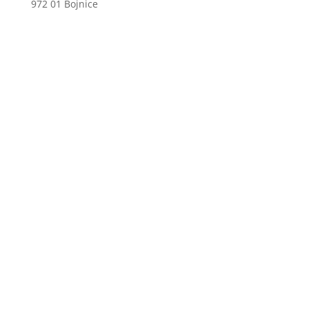
972 01 Bojnice
+421 46 540 29 75
+421 901 714 752
+421 46 540 32 41