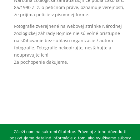
Národná zoologická záhrada Bojnice podľa Zákona č.
85/1990 Z. z. o petičnom práve, oznamuje verejnosti,
že prijíma petície v písomnej forme.
Fotografie zverejnené na webovej stránke Národnej
zoologickej záhrady Bojnice nie sú voľné prístupné
na sťahovanie bez súhlasu organizácie / autora
fotografie. Fotografie nekopírujte, nesťahujte a
neupravujte ich!
Za pochopenie ďakujeme.
Záleží nám na súkromí čitateľov. Práve aj z toho dôvodu ti
poskytujeme detailné informácie o tom, ako využívame súbory