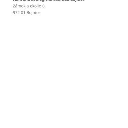
Zámok a okolie 6
972 01 Bojnice
+421 46 540 29 75
+421 901 714 752
+421 46 540 32 41