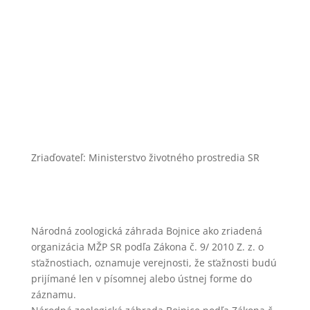
zoobojnice@zoobojnice.sk
Zásady ochrany osobných údajov
Zriaďovateľ: Ministerstvo životného prostredia SR
Národná zoologická záhrada Bojnice ako zriadená
organizácia MŽP SR podľa Zákona č. 9/ 2010 Z. z. o
sťažnostiach, oznamuje verejnosti, že sťažnosti budú
prijímané len v písomnej alebo ústnej forme do
záznamu.