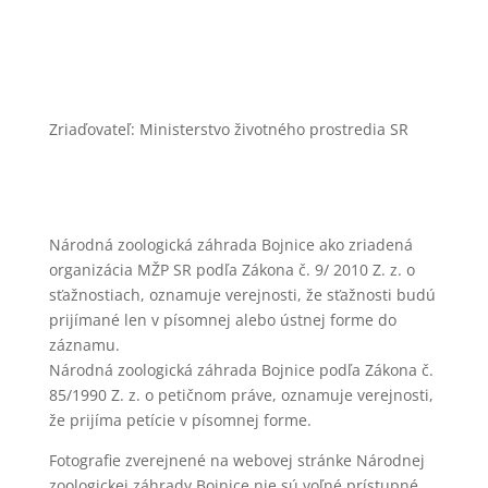
Zásady ochrany osobných údajov
Zriaďovateľ: Ministerstvo životného prostredia SR
Národná zoologická záhrada Bojnice ako zriadená
organizácia MŽP SR podľa Zákona č. 9/ 2010 Z. z. o
sťažnostiach, oznamuje verejnosti, že sťažnosti budú
prijímané len v písomnej alebo ústnej forme do
záznamu.
Národná zoologická záhrada Bojnice podľa Zákona č.
85/1990 Z. z. o petičnom práve, oznamuje verejnosti,
že prijíma petície v písomnej forme.
Fotografie zverejnené na webovej stránke Národnej
zoologickej záhrady Bojnice nie sú voľné prístupné