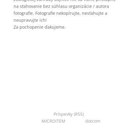
na sťahovanie bez súhlasu organizácie / autora
fotografie. Fotografie nekopírujte, nesťahujte a
neupravujte ich!
Za pochopenie ďakujeme.
Copyright © 2022 Národná zoo Bojnice. Všetky práva
vyhradené.
Príspevky (RSS)
I Powered
by:
MICROITEM
I Design:
dotcom