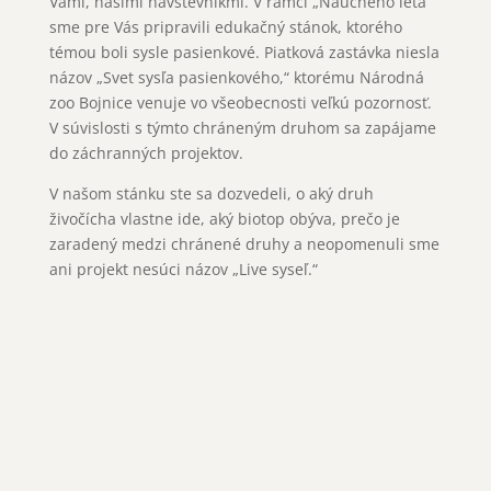
Vami, našimi návštevníkmi. V rámci „Náučného leta“
sme pre Vás pripravili edukačný stánok, ktorého
témou boli sysle pasienkové. Piatková zastávka niesla
názov „Svet sysľa pasienkového,“ ktorému Národná
zoo Bojnice venuje vo všeobecnosti veľkú pozornosť.
V súvislosti s týmto chráneným druhom sa zapájame
do záchranných projektov.
V našom stánku ste sa dozvedeli, o aký druh
živočícha vlastne ide, aký biotop obýva, prečo je
zaradený medzi chránené druhy a neopomenuli sme
ani projekt nesúci názov „Live syseľ.“