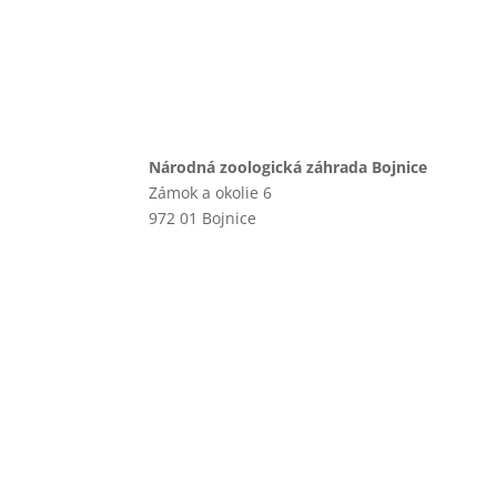
Národná zoologická záhrada Bojnice
Zámok a okolie 6
972 01 Bojnice
+421 46 540 29 75
+421 901 714 752