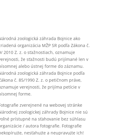
Národná zoologická záhrada Bojnice ako
zriadená organizácia MŽP SR podľa Zákona č.
9/ 2010 Z. z. o sťažnostiach, oznamuje
verejnosti, že sťažnosti budú prijímané len v
písomnej alebo ústnej forme do záznamu.
Národná zoologická záhrada Bojnice podľa
Zákona č. 85/1990 Z. z. o petičnom práve,
oznamuje verejnosti, že prijíma petície v
písomnej forme.
Fotografie zverejnené na webovej stránke
Národnej zoologickej záhrady Bojnice nie sú
voľné prístupné na sťahovanie bez súhlasu
organizácie / autora fotografie. Fotografie
nekopírujte, nesťahujte a neupravujte ich!