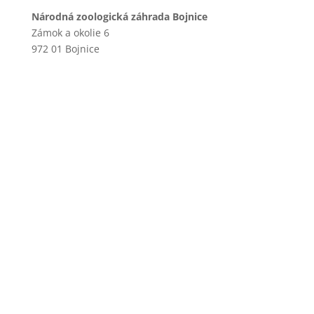
Národná zoologická záhrada Bojnice
Zámok a okolie 6
972 01 Bojnice
+421 46 540 29 75
+421 901 714 752
+421 46 540 32 41