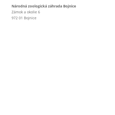
Národná zoologická záhrada Bojnice
Zámok a okolie 6
972 01 Bojnice
+421 46 540 29 75
+421 901 714 752
+421 46 540 32 41