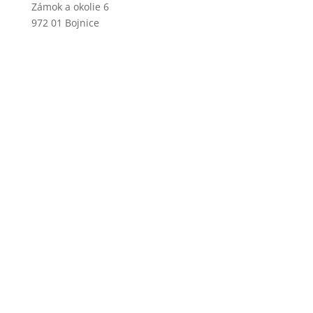
Zámok a okolie 6
972 01 Bojnice
+421 46 540 29 75
+421 901 714 752
+421 46 540 32 41