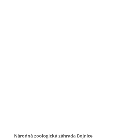
Infografika: Veľkostná tabuľka medveďov. Zdroj: Nzoo
Bojnice/EAZA Bear TAG
Národná zoologická záhrada Bojnice