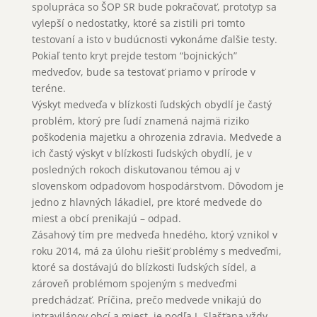
spolupráca so ŠOP SR bude pokračovať, prototyp sa
vylepší o nedostatky, ktoré sa zistili pri tomto
testovaní a isto v budúcnosti vykonáme ďalšie testy.
Pokiaľ tento kryt prejde testom “bojnických”
medveďov, bude sa testovať priamo v prírode v
teréne.
Výskyt medveďa v blízkosti ľudských obydlí je častý
problém, ktorý pre ľudí znamená najmä riziko
poškodenia majetku a ohrozenia zdravia. Medvede a
ich častý výskyt v blízkosti ľudských obydlí, je v
posledných rokoch diskutovanou témou aj v
slovenskom odpadovom hospodárstvom. Dôvodom je
jedno z hlavných lákadiel, pre ktoré medvede do
miest a obcí prenikajú – odpad.
Zásahový tím pre medveďa hnedého, ktorý vznikol v
roku 2014, má za úlohu riešiť problémy s medveďmi,
ktoré sa dostávajú do blízkosti ľudských sídel, a
zároveň problémom spojeným s medveďmi
predchádzať. Príčina, prečo medvede vnikajú do
intravilánov obcí a miest, je podľa J. Slašťana vždy