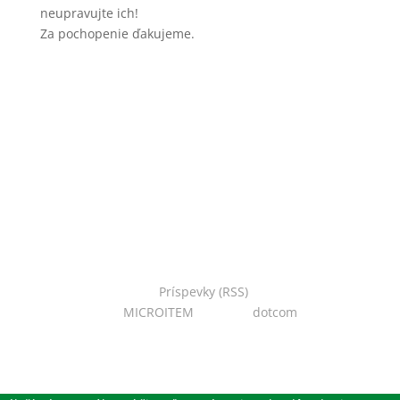
neupravujte ich!
Za pochopenie ďakujeme.
Copyright © 2022 Národná zoo Bojnice. Všetky práva
vyhradené.
Príspevky (RSS)
I Powered
by:
MICROITEM
I Design:
dotcom