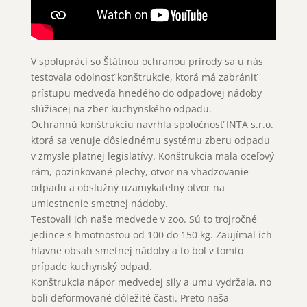
V spolupráci so Štátnou ochranou prírody sa u nás
testovala odolnosť konštrukcie, ktorá má zabrániť
prístupu medveďa hnedého do odpadovej nádoby
slúžiacej na zber kuchynského odpadu.
Ochrannú konštrukciu navrhla spoločnosť INTA s.r.o.
ktorá sa venuje dôslednému systému zberu odpadu
v zmysle platnej legislatívy. Konštrukcia mala oceľový
rám, pozinkované plechy, otvor na vhadzovanie
odpadu a obslužný uzamykateľný otvor na
umiestnenie smetnej nádoby.
Testovali ich naše medvede v zoo. Sú to trojročné
jedince s hmotnosťou od 100 do 150 kg. Zaujímal ich
hlavne obsah smetnej nádoby a to bol v tomto
prípade kuchynský odpad.
Konštrukcia nápor medvedej sily a umu vydržala, no
boli deformované dôležité časti. Preto naša