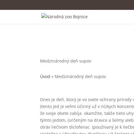
Medzinárodný deň supov
Úvod
»
Medzinárodný deň supov
Dnes je deň, ktorý je vo svete ochrany prírod
(tento jed je veľmi účinný už v nízkych koncent
že svoje obete zabíja okamžite, takže tieto u
týmto jedom, (určeným na dravce a šelmy alebo
otráv liečivom diclofenac (používaný je k lieč
spoločne s Ukradnutou divočinou už čoskoro sp