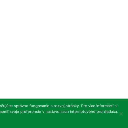
MICROITEM
I Design:
dotcom
ujúce správne fungovanie a rozvoj stránky. Pre viac informácií si
eniť svoje preferencie v nastaveniach internetového prehliadača.