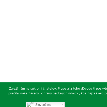
zoobojnice@zoobojnice.sk
Zásady ochrany osobných
údajov
Copyright © 2022 Národná z
Záleží nám na súkromí čitateľov. Práve aj z toho dôvodu ti posky
prečítaj naše Zásady ochrany osobných údajov , kde nájdeš ako p
Slovenčina