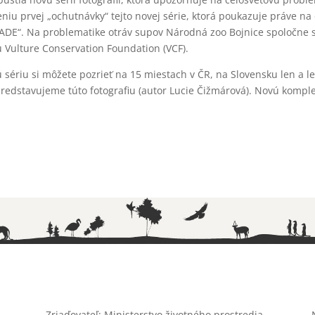
eniu prvej „ochutnávky“ tejto novej série, ktorá poukazuje práve n
NADE“. Na problematike otráv supov Národná zoo Bojnice spoločne s
Vulture Conservation Foundation (VCF).
ú sériu si môžete pozrieť na 15 miestach v ČR, na Slovensku len a l
redstavujeme túto fotografiu (autor Lucie Čižmárová). Novú komple
Zriaďovateľ: Ministerstvo životného prostredia