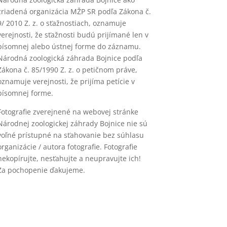
zriadená organizácia MŽP SR podľa Zákona č.
9/ 2010 Z. z. o sťažnostiach, oznamuje
verejnosti, že sťažnosti budú prijímané len v
písomnej alebo ústnej forme do záznamu.
Národná zoologická záhrada Bojnice podľa
Zákona č. 85/1990 Z. z. o petičnom práve,
oznamuje verejnosti, že prijíma petície v
písomnej forme.
Fotografie zverejnené na webovej stránke
Národnej zoologickej záhrady Bojnice nie sú
voľné prístupné na sťahovanie bez súhlasu
organizácie / autora fotografie. Fotografie
nekopírujte, nesťahujte a neupravujte ich!
Za pochopenie ďakujeme.