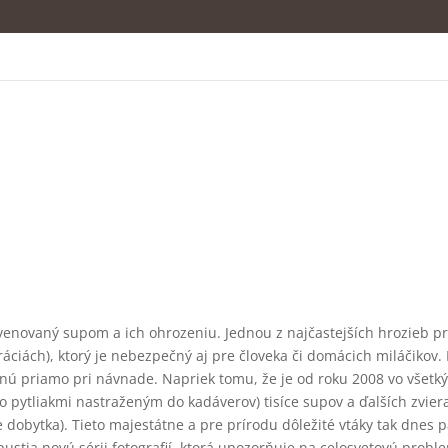
y venovaný supom a ich ohrozeniu. Jednou z najčastejších hrozieb 
ráciách), ktorý je nebezpečný aj pre človeka či domácich miláčikov. 
hynú priamo pri návnade. Napriek tomu, že je od roku 2008 vo všetk
 pytliakmi nastraženým do kadáverov) tisíce supov a ďalších zvier
be dobytka). Tieto majestátne a pre prírodu dôležité vtáky tak dnes
ustia novú sérii fotografií, ktorá upozorňuje na celosvetovú probl