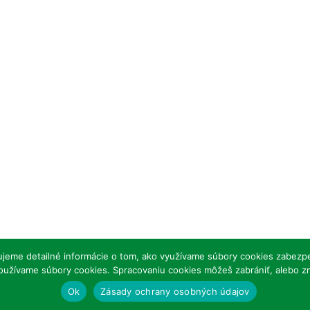
oo Bojnice. Všetky práva vyhradené.
Príspevky (RSS)
I Powered by:
tujeme detailné informácie o tom, ako využívame súbory cookies zabezpeč
oužívame súbory cookies. Spracovaniu cookies môžeš zabrániť, alebo zm
Ok
Zásady ochrany osobných údajov