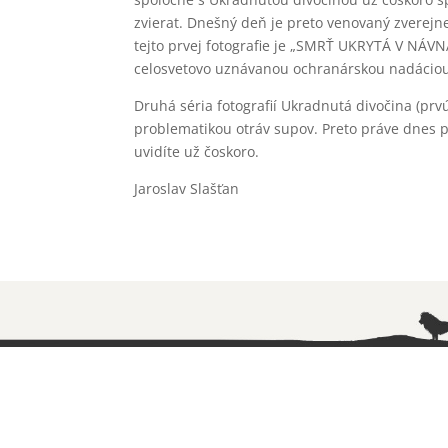
zvierat. Dnešný deň je preto venovaný zverejn
tejto prvej fotografie je „SMRŤ UKRYTÁ V NÁV
celosvetovo uznávanou ochranárskou nadáciou 
Druhá séria fotografií Ukradnutá divočina (prv
problematikou otráv supov. Preto práve dnes p
uvidíte už čoskoro.
Jaroslav Slašťan