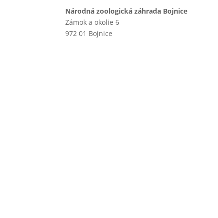
Národná zoologická záhrada Bojnice
Zámok a okolie 6
972 01 Bojnice
+421 46 540 29 75
+421 901 714 752
+421 46 540 32 41