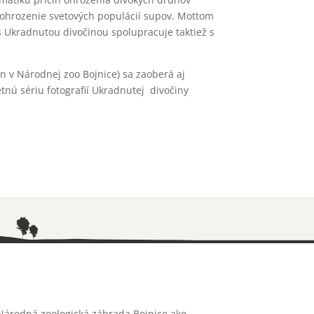
a ohrozenie svetových populácií supov. Mottom
 Ukradnutou divočinou spolupracuje taktiež s
en v Národnej zoo Bojnice) sa zaoberá aj
tnú sériu fotografií Ukradnutej divočiny
Národná zoologická záhrada Bojnice ako