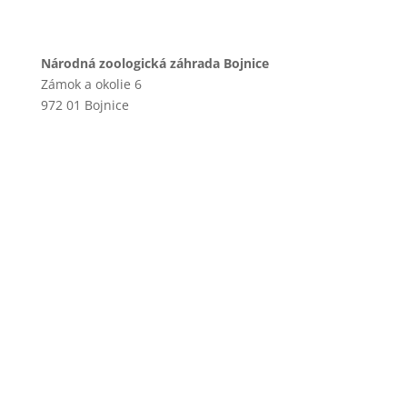
Národná zoologická záhrada Bojnice
Zámok a okolie 6
972 01 Bojnice
+421 46 540 29 75
+421 901 714 752
+421 46 540 32 41