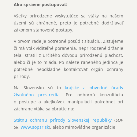
Ako správne postupovať:
Všetky prirodzene vyskytujúce sa vtáky na našom
území sú chránené, preto je potrebné dodržiavať
zákonom stanovené postupy.
V prvom rade je potrebné posúdiť situáciu. Zisťujeme
či má vták viditeľné poranenia, neprirodzené držanie
tela, stratil z určitého dôvodu prirodzenú plachosť,
alebo či je to mláďa. Po náleze raneného jedinca je
potrebné neodkladne kontaktovať orgán ochrany
prírody.
Na Slovensku sú to
krajské a obvodné úrady
životného prostredia
. Pre odbornú konzultáciu
o postupe a akejkoľvek manipulácii potrebnej pri
záchrane vtáka sa obráťte na:
Štátnu ochranu prírody Slovenskej republiky
(
ŠOP
SR
,
www.sopsr.sk
), alebo mimovládne organizácie