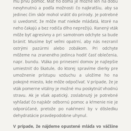
mu prvú pomoc. Mať ho doma je možné len na dobu
nevyhnutnú a podľa možnosti čo najkratšiu, aby sa
jedinec čím skôr mohol vrátiť do prírody. Je potrebné
si uvedomiť, že môže mať niekde mláďatá, ktoré na
neho čakajú a bez rodiča dlho neprežijú. Ranený vták
môže byť agresívny a pri samotnom odchyte sa bude
brániť. Musíme byť veľmi opatrní, aby nás nezranil
ostrými pazúrmi alebo zobákom. Pri odchyte
môžeme na zraneného jedinca hodiť časť oblečenia,
napr. bundu. Vtáka po prinesení domov je najlepšie
umiestniť do škatule, do ktorej spravíme dierky pre
umožnenie prístupu vzduchu a uložíme ho na
pokojné miesto, kde môže odpočívať. V prípade, že je
vták pomerne vitálny je možné mu poskytnúť vhodnú
stravu. Ak je však apatický, zoslabnutý je potrebné
vyhľadať čo najskôr odbornú pomoc a kŕmenie nie je
odporúčané, pretože po nakŕmení by v dôsledku
dehydratácie pravdepodobne uhynul.
V prípade, že nájdeme opustené mláďa vo väčšine