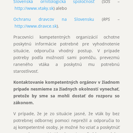
Slovenská ornitologická spoločnosť
(
SOS
–
http://www.vtaky.sk
) alebo
Ochranu dravcov na Slovensku
(
RPS
–
http://www.dravce.sk
).
Pracovníci kompetentných organizácií ochotne
poskytnú informácie potrebné pre vyhodnotenie
situácie, odporučia vhodný postup. V prípade
potreby podľa možností sami pomôžu, prevezmú
raneného vtáka a poskytnú mu potrebnú
starostlivosť.
Kontaktovanie kompetentných orgánov v žiadnom
prípade nesmieme za žiadnych okolností vynechať,
pretože by sme sa mohli dostať do rozporu so
zákonom.
V prípade, že je zo situácie jasné, že vták by bez
potrebnej odbornej pomoci neprežil a odporučia to
aj kompetentné osoby, je možné ho vziať a poskytnúť