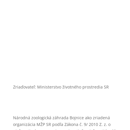
zoobojnice@zoobojnice.sk
Zásady ochrany osobných údajov
Zriaďovateľ: Ministerstvo životného prostredia SR
Národná zoologická záhrada Bojnice ako zriadená
organizácia MŽP SR podľa Zákona č. 9/ 2010 Z. z. o