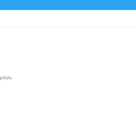
pitolu
budli na veľmi populárny projekt pod názvom „Noc netopierov.