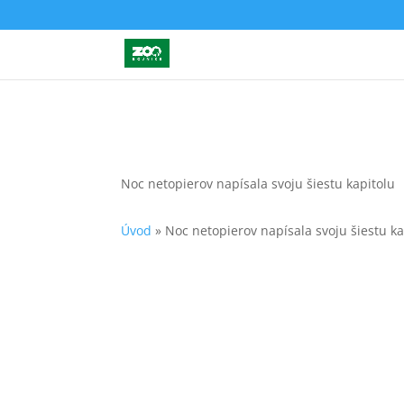
Noc netopierov napísala svoju šiestu kapitolu
Úvod
»
Noc netopierov napísala svoju šiestu ka
Ani v aktuálnom kalendárnom roku sme neza