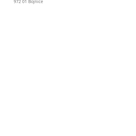
972 01 Bojnice
+421 46 540 29 75
+421 901 714 752
+421 46 540 32 41