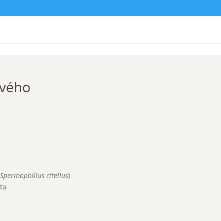
ového
(
Spermophillus citellus
)
ita