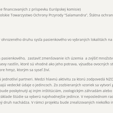
je financovaných z príspevku Európskej komisie)
Polskie Towarzystwo Ochrony Przyrody “Salamandra”, Štátna ochran
ov ohrozeného druhu sysľa pasienkového vo vybraných lokalitách na 
ľa pasienkového, zastaviť zmenšovanie ich územia a zvýšiť množstvo
výsevy rastlín, ktoré sú vhodné ako jeho potrava, výsadba ovocných
re hmyz, ktorým sa syseľ živí.
jú jednotliví partneri. Medzi hlavnú aktivitu za ktorú zodpovedá N
skajú vedecké údaje o jedincoch. Zo zozbieraných vzoriek sa vytvorí
bude poskytnutý aj iným inštitúciám, zoologickým záhradám aleb
základe štúdie sa vyberú najvhodnejšie jedince. V neposlednom rad
ený druh nachádza. V rámci projektu bude zrealizovaných niekoľko i