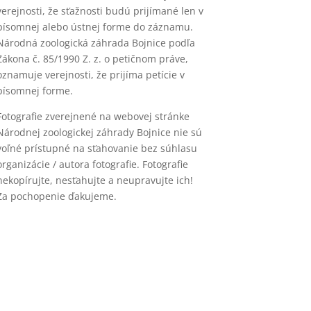
verejnosti, že sťažnosti budú prijímané len v
písomnej alebo ústnej forme do záznamu.
Národná zoologická záhrada Bojnice podľa
Zákona č. 85/1990 Z. z. o petičnom práve,
oznamuje verejnosti, že prijíma petície v
písomnej forme.
Fotografie zverejnené na webovej stránke
Národnej zoologickej záhrady Bojnice nie sú
voľné prístupné na sťahovanie bez súhlasu
organizácie / autora fotografie. Fotografie
nekopírujte, nesťahujte a neupravujte ich!
Za pochopenie ďakujeme.