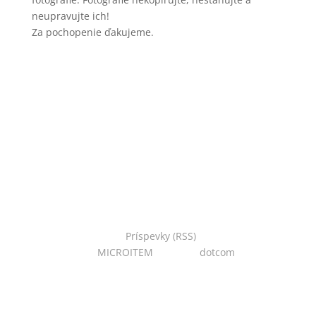
neupravujte ich!
Za pochopenie ďakujeme.
Copyright © 2022 Národná zoo Bojnice. Všetky práva
vyhradené.
Príspevky (RSS)
I Powered
by:
MICROITEM
I Design:
dotcom