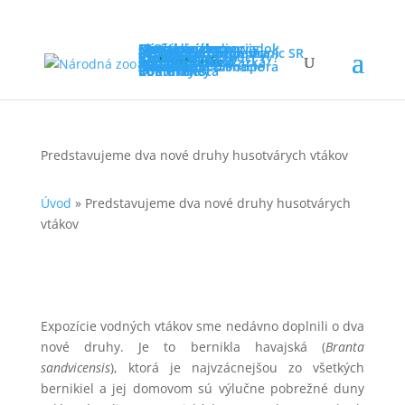
Ideme do zoo
Otváracie hodiny
Návštevnícky poriadok
Novinky
FAQ
Cenník
Návštevnícky servis
Program v zoo
Cesta do zoo
Mapa zoo
Straty a nálezy
Ochrana prírody
Záchranné programy
Rehabilitačná stanica
Sieť záchranných staníc SR
Iné aktivity
Projekty v zoo
Výskum
Kampane
Ako môžeš pomôcť ty?
Vzdelávanie
Pre školy
Pre tábory
Pre verejnosť
Zoo online
Súťaže
Zoo mimo areál
Podporte nás
Darčeková poukážka
Adopcia zvierat
Permanentka
Partneri
Dobrovoľníctvo
Sponzoring & Podpora
Zvieratá
O nás
Náš príbeh
Základné informácie
Členstvá
Press zóna
Dokumenty
Voľné miesta
Informácie
Kontakty
Predstavujeme dva nové druhy husotvárych vtákov
Úvod
»
Predstavujeme dva nové druhy husotvárych
vtákov
Expozície vodných vtákov sme nedávno doplnili o dva
nové druhy. Je to bernikla havajská (
Branta
sandvicensis
), ktorá je najvzácnejšou zo všetkých
bernikiel a jej domovom sú výlučne pobrežné duny