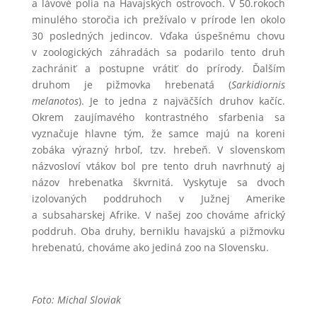
a lávové polia na Havajských ostrovoch. V 50.rokoch
minulého storočia ich prežívalo v prírode len okolo
30 posledných jedincov. Vďaka úspešnému chovu
v zoologických záhradách sa podarilo tento druh
zachrániť a postupne vrátiť do prírody. Ďalším
druhom je pižmovka hrebenatá (
Sarkidiornis
melanotos
). Je to jedna z najväčších druhov kačíc.
Okrem zaujímavého kontrastného sfarbenia sa
vyznačuje hlavne tým, že samce majú na koreni
zobáka výrazný hrboľ, tzv. hrebeň. V slovenskom
názvosloví vtákov bol pre tento druh navrhnutý aj
názov hrebenatka škvrnitá. Vyskytuje sa dvoch
izolovaných poddruhoch v Južnej Amerike
a subsaharskej Afrike. V našej zoo chováme africký
poddruh. Oba druhy, berniklu havajskú a pižmovku
hrebenatú, chováme ako jediná zoo na Slovensku.
Foto: Michal Sloviak