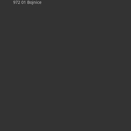
972 01 Bojnice
+421 46 540 29 75
+421 901 714 752
+421 46 540 32 41
zoobojnice@zoobojnice.sk