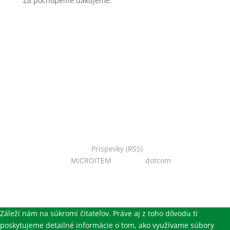
Za pochopenie ďakujeme.
Copyright © 2022 Národná zoo Bojnice. Všetky práva
vyhradené.
Príspevky (RSS)
I Powered
by:
MICROITEM
I Design:
dotcom
Záleží nám na súkromí čitateľov. Práve aj z toho dôvodu ti
poskytujeme detailné informácie o tom, ako využívame súbory