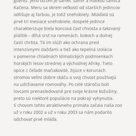
gueréz. Jeho otcom je samec Samir a matkou samica
Kačena. Meru sa okrem veľkosti od starších jedincov
odlišuje aj farbou, je totiž snehobiely. Mláďatá sú
prvé tri mesiace snehobiele, dospelé jedince
charakterizuje biela koncová časť chvosta a takzvaný
pláštik – dlhá srsť na ramenách, bokoch a dolnej
časti chrbta. Tá im slúži ako ochrana pred
intenzívnymi dažďami a tiež ako tepelná izolácia
v pomerne chladnách klimatických podmienkach
horských lesov strednej a východnej Afriky. Tieto
opice z čeľade mačiakovité, žijúce v korunách
stromov veľmi dobre skáču a svoj chvost používajú
na udržiavanie rovnováhy. Po celé stáročia boli
lovcami prenasledované pre svoje krásne kožušiny,
preto sú niektoré populácie na pokraji vyhynutia.
S chovom tohto atraktívneho primáta začala naša zoo
už v roku 2002 a už v roku 2003 sa nám podarilo
odchovať prvé mláďa.