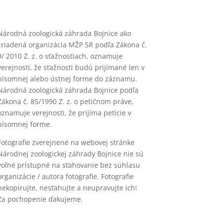
Národná zoologická záhrada Bojnice ako
zriadená organizácia MŽP SR podľa Zákona č.
9/ 2010 Z. z. o sťažnostiach, oznamuje
verejnosti, že sťažnosti budú prijímané len v
písomnej alebo ústnej forme do záznamu.
Národná zoologická záhrada Bojnice podľa
Zákona č. 85/1990 Z. z. o petičnom práve,
oznamuje verejnosti, že prijíma petície v
písomnej forme.
Fotografie zverejnené na webovej stránke
Národnej zoologickej záhrady Bojnice nie sú
voľné prístupné na sťahovanie bez súhlasu
organizácie / autora fotografie. Fotografie
nekopírujte, nesťahujte a neupravujte ich!
Za pochopenie ďakujeme.