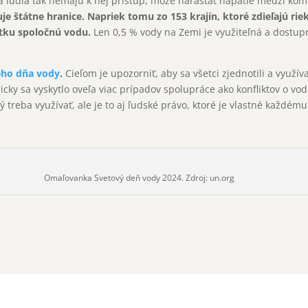
 a ľudia tak nemajú k nej prístup, môže narastať napätie medzi ko
e štátne hranice. Napriek tomu zo 153 krajín, ktoré zdieľajú riek
etku spoločnú vodu.
Len 0,5 % vody na Zemi je využiteľná a dostu
ého dňa vody
.
Cieľom je upozorniť, aby sa všetci zjednotili a využív
icky sa vyskytlo oveľa viac prípadov spolupráce ako konfliktov o vodu
ý treba využívať, ale je to aj ľudské právo, ktoré je vlastné každému
Omaľovanka Svetový deň vody 2024. Zdroj: un.org