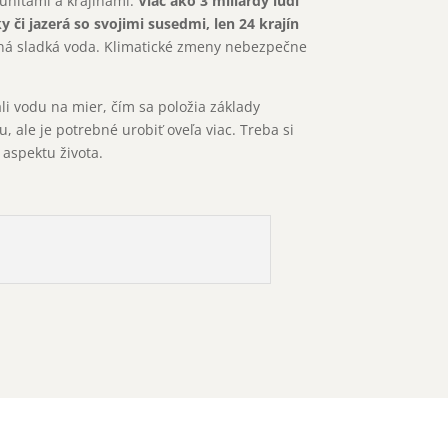
munitami a krajinami.
Viac ako 3 miliardy ľudí
y či jazerá so svojimi susedmi, len 24 krajín
pná sladká voda. Klimatické zmeny nebezpečne
ali vodu na mier, čím sa položia základy
, ale je potrebné urobiť oveľa viac. Treba si
 aspektu života.