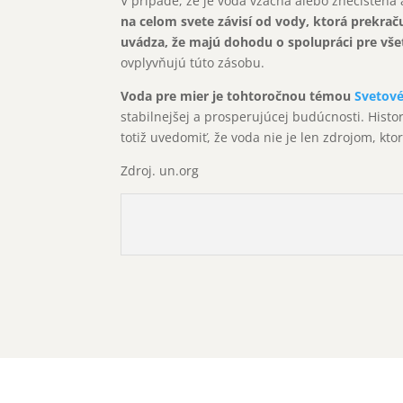
V prípade, že je voda vzácna alebo znečistená
na celom svete závisí od vody, ktorá prekračuj
uvádza, že majú dohodu o spolupráci pre vš
ovplyvňujú túto zásobu.
Voda pre mier je tohtoročnou témou
Svetov
stabilnejšej a prosperujúcej budúcnosti. Histor
totiž uvedomiť, že voda nie je len zdrojom, ktor
Zdroj. un.org