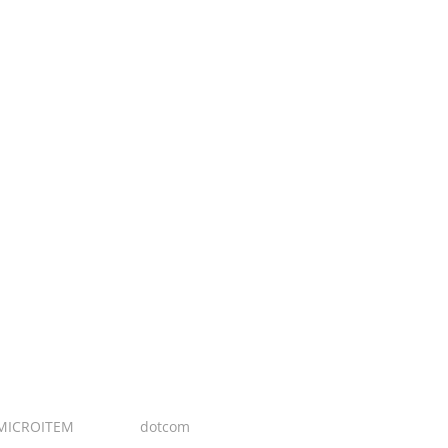
MICROITEM
I Design:
dotcom