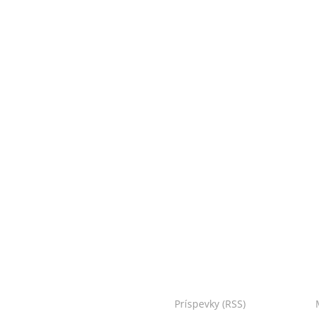
oo Bojnice. Všetky práva vyhradené.
Príspevky (RSS)
I Powered by: