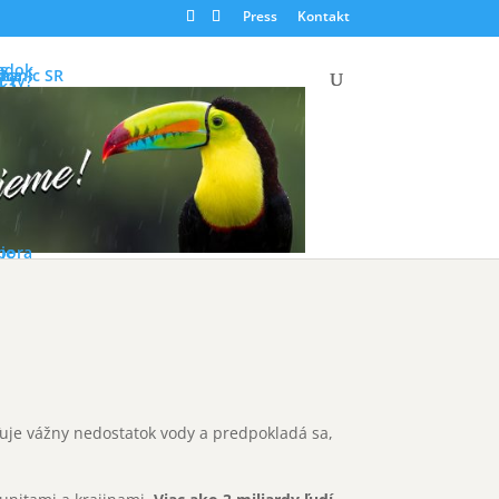
Press
Kontakt
adok
s
amy
ica
staníc SR
 ty?
ka
pora
ie
iťuje vážny nedostatok vody a predpokladá sa,