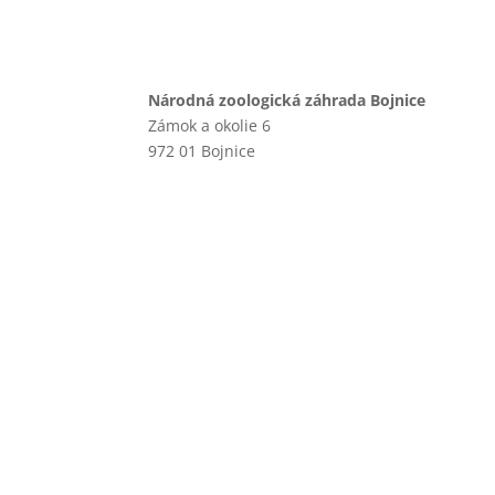
Národná zoologická záhrada Bojnice
Zámok a okolie 6
972 01 Bojnice
+421 46 540 29 75
+421 901 714 752