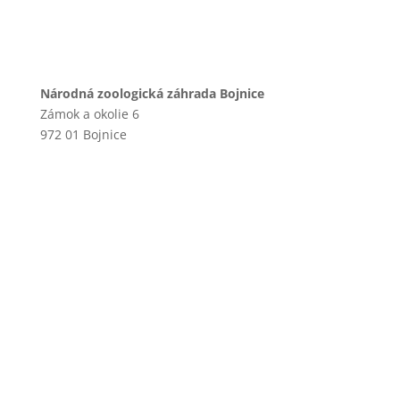
Národná zoologická záhrada Bojnice
Zámok a okolie 6
972 01 Bojnice
+421 46 540 29 75
+421 901 714 752