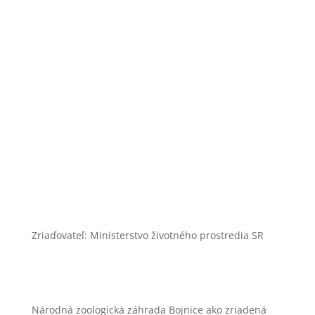
+421 46 540 32 41
zoobojnice@zoobojnice.sk
Zásady ochrany osobných údajov
Zriaďovateľ: Ministerstvo životného prostredia SR
Národná zoologická záhrada Bojnice ako zriadená