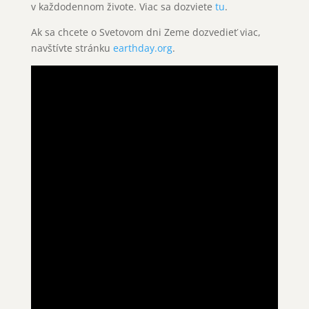
v každodennom živote. Viac sa dozviete
tu
.
Ak sa chcete o Svetovom dni Zeme dozvedieť viac,
navštívte stránku
earthday.org
.