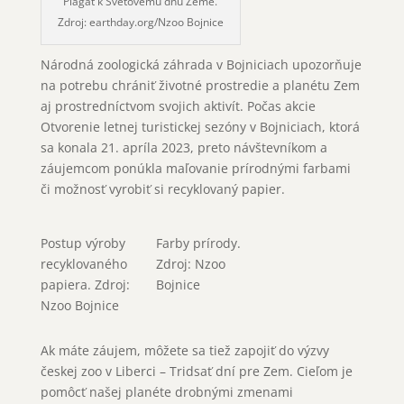
Plagát k Svetovému dňu Zeme.
Zdroj: earthday.org/Nzoo Bojnice
Národná zoologická záhrada v Bojniciach upozorňuje
na potrebu chrániť životné prostredie a planétu Zem
aj prostredníctvom svojich aktivít. Počas akcie
Otvorenie letnej turistickej sezóny v Bojniciach, ktorá
sa konala 21. apríla 2023, preto návštevníkom a
záujemcom ponúkla maľovanie prírodnými farbami
či možnosť vyrobiť si recyklovaný papier.
Postup výroby
Farby prírody.
recyklovaného
Zdroj: Nzoo
papiera. Zdroj:
Bojnice
Nzoo Bojnice
Ak máte záujem, môžete sa tiež zapojiť do výzvy
českej zoo v Liberci – Tridsať dní pre Zem. Cieľom je
pomôcť našej planéte drobnými zmenami