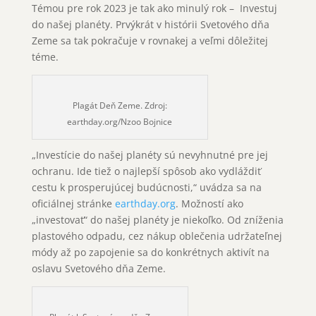
Témou pre rok 2023 je tak ako minulý rok – Investuj
do našej planéty. Prvýkrát v histórii Svetového dňa
Zeme sa tak pokračuje v rovnakej a veľmi dôležitej
téme.
Plagát Deň Zeme. Zdroj:
earthday.org/Nzoo Bojnice
„Investície do našej planéty sú nevyhnutné pre jej
ochranu. Ide tiež o najlepší spôsob ako vydláždiť
cestu k prosperujúcej budúcnosti,“ uvádza sa na
oficiálnej stránke
earthday.org
. Možností ako
„investovať“ do našej planéty je niekoľko. Od zníženia
plastového odpadu, cez nákup oblečenia udržateľnej
módy až po zapojenie sa do konkrétnych aktivít na
oslavu Svetového dňa Zeme.