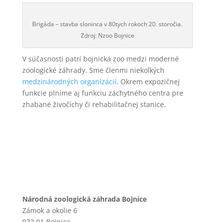
Brigáda – stavba sloninca v 80tych rokoch 20. storočia.
Zdroj: Nzoo Bojnice
V súčasnosti patrí bojnická zoo medzi moderné
zoologické záhrady. Sme členmi niekoľkých
medzinárodných organizácií
. Okrem expozičnej
funkcie plníme aj funkciu záchytného centra pre
zhabané živočíchy či rehabilitačnej stanice.
Národná zoologická záhrada Bojnice
Zámok a okolie 6
972 01 Bojnice