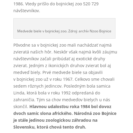
1986. Vtedy prišlo do bojnickej zoo 520 729
návštevníkov.
Medvede biele v bojnickej zoo. Zdroj: archív Nzoo Bojnice
Pôvodne sa v bojnickej zoo mali nachádzať najmä
zvieratá našich hôr. Neskôr však najmä kvôli záujmu
návštevníkov začali pribúdať aj exotické druhy
zvierat. Jedným z ikonických druhov zvierat bol aj
medveď biely. Prvé medvede biele sa objavili
v bojnickej zoo už v roku 1967. Celkovo sme chovali
sedem rôznych jedincov. Posledným bola samica
Linda, ktorá bola v roku 1992 odpredaná do
zahraničia. Tým sa chov medveďov bielych u nás
skončil.
Hlavnou udalosťou roka 1984 bol dovoz
dvoch samíc slona afrického. Národná zoo Bojnice
je stále jedinou zoologickou záhradou na
Slovensku, ktorá chová tento druh.