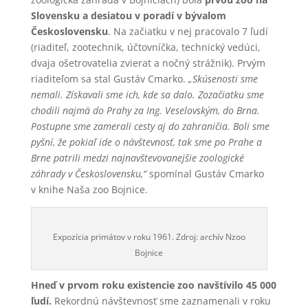
Slovensku a desiatou v poradí v bývalom
Československu
. Na začiatku v nej pracovalo 7 ľudí
(riaditeľ, zootechnik, účtovníčka, technický vedúci,
dvaja ošetrovatelia zvierat a nočný strážnik). Prvým
riaditeľom sa stal Gustáv Cmarko.
„Skúsenosti sme
nemali. Získavali sme ich, kde sa dalo. Zozačiatku sme
chodili najmä do Prahy za Ing. Veselovským, do Brna.
Postupne sme zamerali cesty aj do zahraničia. Boli sme
pyšní, že pokiaľ ide o návštevnosť, tak sme po Prahe a
Brne patrili medzi najnavštevovanejšie zoologické
záhrady v Československu,“
spomínal Gustáv Cmarko
v knihe Naša zoo Bojnice.
Expozícia primátov v roku 1961. Zdroj: archív Nzoo
Bojnice
Hneď v prvom roku existencie zoo navštívilo 45 000
ľudí.
Rekordnú návštevnosť sme zaznamenali v roku