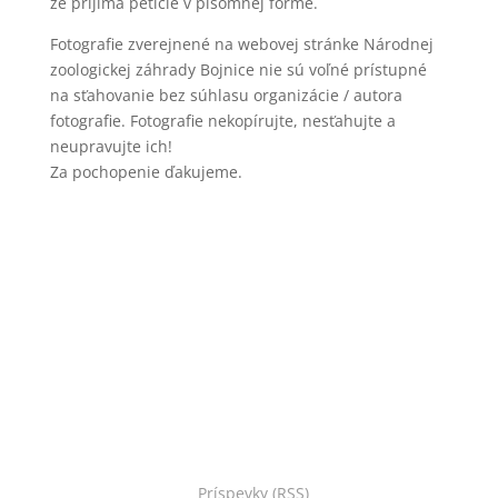
že prijíma petície v písomnej forme.
Fotografie zverejnené na webovej stránke Národnej
zoologickej záhrady Bojnice nie sú voľné prístupné
na sťahovanie bez súhlasu organizácie / autora
fotografie. Fotografie nekopírujte, nesťahujte a
neupravujte ich!
Za pochopenie ďakujeme.
Copyright © 2022 Národná zoo Bojnice. Všetky práva
vyhradené.
Príspevky (RSS)
I Powered