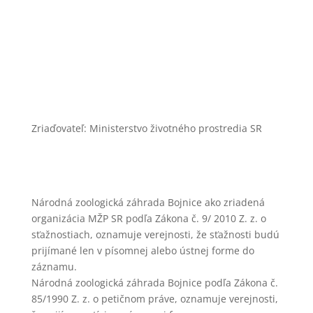
zoobojnice@zoobojnice.sk
Zásady ochrany osobných údajov
Zriaďovateľ: Ministerstvo životného prostredia SR
Národná zoologická záhrada Bojnice ako zriadená
organizácia MŽP SR podľa Zákona č. 9/ 2010 Z. z. o
sťažnostiach, oznamuje verejnosti, že sťažnosti budú
prijímané len v písomnej alebo ústnej forme do
záznamu.
Národná zoologická záhrada Bojnice podľa Zákona č.
85/1990 Z. z. o petičnom práve, oznamuje verejnosti,