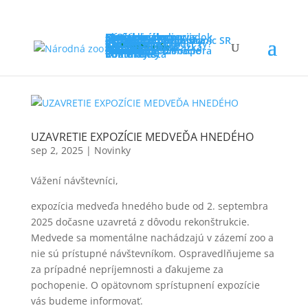
Ideme do zoo
Otváracie hodiny
Návštevnícky poriadok
Novinky
FAQ
Cenník
Návštevnícky servis
Program v zoo
Cesta do zoo
Mapa zoo
Straty a nálezy
Ochrana prírody
Záchranné programy
Rehabilitačná stanica
Sieť záchranných staníc SR
Iné aktivity
Projekty v zoo
Výskum
Kampane
Ako môžeš pomôcť ty?
Vzdelávanie
Pre školy
Pre tábory
Pre verejnosť
Zoo online
Súťaže
Zoo mimo areál
Podporte nás
Darčeková poukážka
Adopcia zvierat
Permanentka
Partneri
Dobrovoľníctvo
Sponzoring & Podpora
Zvieratá
O nás
Náš príbeh
Základné informácie
Členstvá
Press zóna
Dokumenty
Voľné miesta
Informácie
Kontakty
UZAVRETIE EXPOZÍCIE MEDVEĎA HNEDÉHO
sep 2, 2025
|
Novinky
Vážení návštevníci,
expozícia medveďa hnedého bude od 2. septembra
2025 dočasne uzavretá z dôvodu rekonštrukcie.
Medvede sa momentálne nachádzajú v zázemí zoo a
nie sú prístupné návštevníkom. Ospravedlňujeme sa
za prípadné nepríjemnosti a ďakujeme za
pochopenie. O opätovnom sprístupnení expozície
vás budeme informovať.