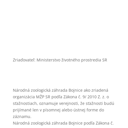
zoobojnice@zoobojnice.sk
Zásady ochrany osobných údajov
Zriaďovateľ: Ministerstvo životného prostredia SR
Národná zoologická záhrada Bojnice ako zriadená
organizácia MŽP SR podľa Zákona č. 9/ 2010 Z. z. o
sťažnostiach, oznamuje verejnosti, že sťažnosti budú
prijímané len v písomnej alebo ústnej forme do
záznamu.
Národná zoologická záhrada Bojnice podľa Zákona č.