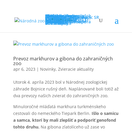
Ideme do zoo
Otváracie hodiny
Návštevnícky poriadok
Novinky
FAQ
Cenník
Návštevnícky servis
Program v zoo
Cesta do zoo
Mapa zoo
Straty a nálezy
Ochrana prírody
Záchranné programy
Rehabilitačná stanica
Sieť záchranných staníc SR
Iné aktivity
Projekty v zoo
Výskum
Kampane
Ako môžeš pomôcť ty?
Vzdelávanie
Pre školy
Pre tábory
Pre verejnosť
Zoo online
Súťaže
Zoo mimo areál
Podporte nás
Darčeková poukážka
Adopcia zvierat
Permanentka
Partneri
Dobrovoľníctvo
Sponzoring & Podpora
Zvieratá
O nás
Náš príbeh
Základné informácie
Členstvá
Press zóna
Dokumenty
Voľné miesta
Informácie
Kontakty
Prevoz markhurov a gibona do zahraničných
zoo
apr 6, 2023
|
Novinky
,
Zvieracie aktuality
Utorok 4. apríla 2023 bol v Národnej zoologickej
záhrade Bojnice rušný deň. Naplánované boli totiž až
dva prevozy našich zvierat do zahraničných zoo.
Minuloročné mláďatá markhura turkménskeho
cestovali do nemeckého Tiepark Berlin.
Išlo o samicu
a samca, ktorí by mali zlepšiť a podporiť genofond
tohto druhu.
Na gibona zlatolíceho už zase vo