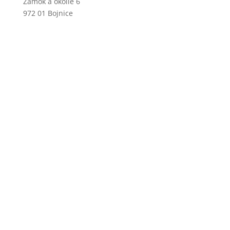
Zámok a okolie 6
972 01 Bojnice
+421 46 540 29 75
+421 901 714 752
+421 46 540 32 41