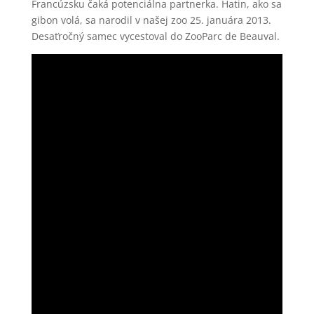
Francúzsku čaká potenciálna partnerka. Hatin, ako sa
gibon volá, sa narodil v našej zoo 25. januára 2013.
Desaťročný samec vycestoval do ZooParc de Beauval.