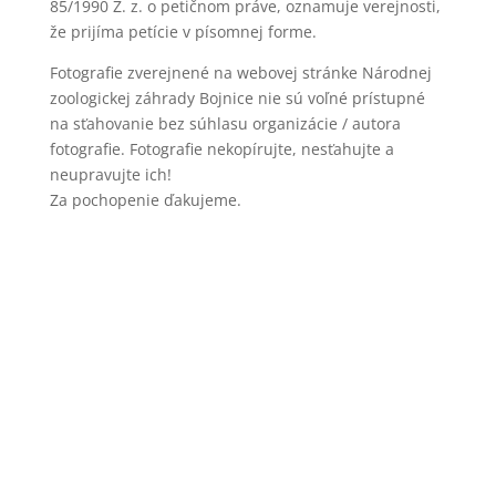
85/1990 Z. z. o petičnom práve, oznamuje verejnosti,
že prijíma petície v písomnej forme.
Fotografie zverejnené na webovej stránke Národnej
zoologickej záhrady Bojnice nie sú voľné prístupné
na sťahovanie bez súhlasu organizácie / autora
fotografie. Fotografie nekopírujte, nesťahujte a
neupravujte ich!
Za pochopenie ďakujeme.
Copyright © 2022 Národná zoo Bojnice. Všetky práva