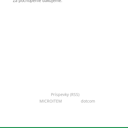
Za pochopenie ďakujeme.
Copyright © 2022 Národná zoo Bojnice. Všetky práva
vyhradené.
Príspevky (RSS)
I Powered
by:
MICROITEM
I Design:
dotcom