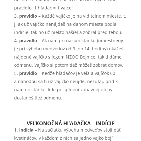
pravidlo: 1 hľadač = 1 vajce!
pravidlo
– Každé vajíčko je na viditeľnom mieste, t.
j. ak už vajíčko nenájdeš na danom mieste podľa
indície, tak ho už niekto našiel a zobral pred tebou.
pravidlo
– Ak nám pri našom stánku (umiestnený
je pri výbehu medveďov od 9. do 14. hodiny) ukážeš
nájdené vajíčko s logom NZOO Bojnice, tak ti dáme
odmenu. Vajíčko si potom tiež môžeš zobrať domov.
pravidlo
– Keďže hľadačov je veľa a vajíčok 60
a náhodou sa ti už vajíčko neujde, nezúfaj, príď k
nám do stánku, kde po splnení zábavnej úlohy
dostaneš tiež odmenu.
VEĽKONOČNÁ HĽADAČKA – INDÍCIE
indícia
– Na začiatku výbehu medveďov stojí päť
kvetináčov, v každom z nich sa jedno vajko bojí