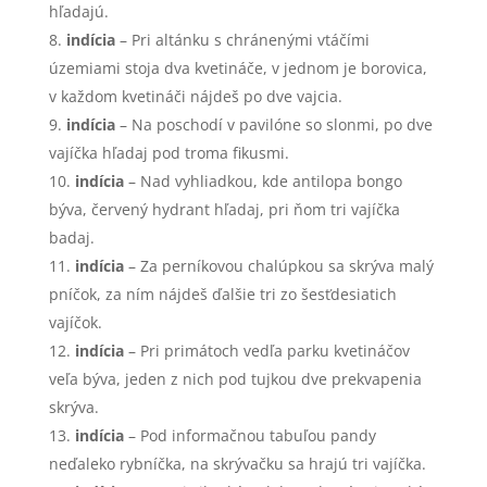
hľadajú.
indícia
– Pri altánku s chránenými vtáčími
územiami stoja dva kvetináče, v jednom je borovica,
v každom kvetináči nájdeš po dve vajcia.
indícia
– Na poschodí v pavilóne so slonmi, po dve
vajíčka hľadaj pod troma fikusmi.
indícia
– Nad vyhliadkou, kde antilopa bongo
býva, červený hydrant hľadaj, pri ňom tri vajíčka
badaj.
indícia
– Za perníkovou chalúpkou sa skrýva malý
pníčok, za ním nájdeš ďalšie tri zo šesťdesiatich
vajíčok.
indícia
– Pri primátoch vedľa parku kvetináčov
veľa býva, jeden z nich pod tujkou dve prekvapenia
skrýva.
indícia
– Pod informačnou tabuľou pandy
neďaleko rybníčka, na skrývačku sa hrajú tri vajíčka.