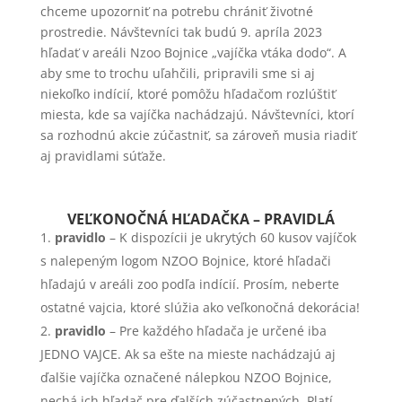
chceme upozorniť na potrebu chrániť životné
prostredie. Návštevníci tak budú 9. apríla 2023
hľadať v areáli Nzoo Bojnice „vajíčka vtáka dodo“. A
aby sme to trochu uľahčili, pripravili sme si aj
niekoľko indícií, ktoré pomôžu hľadačom rozlúštiť
miesta, kde sa vajíčka nachádzajú. Návštevníci, ktorí
sa rozhodnú akcie zúčastniť, sa zároveň musia riadiť
aj pravidlami súťaže.
VEĽKONOČNÁ HĽADAČKA – PRAVIDLÁ
pravidlo
– K dispozícii je ukrytých 60 kusov vajíčok
s nalepeným logom NZOO Bojnice, ktoré hľadači
hľadajú v areáli zoo podľa indícií. Prosím, neberte
ostatné vajcia, ktoré slúžia ako veľkonočná dekorácia!
pravidlo
– Pre každého hľadača je určené iba
JEDNO VAJCE. Ak sa ešte na mieste nachádzajú aj
ďalšie vajíčka označené nálepkou NZOO Bojnice,
nechá ich hľadač pre ďalších zúčastnených. Platí