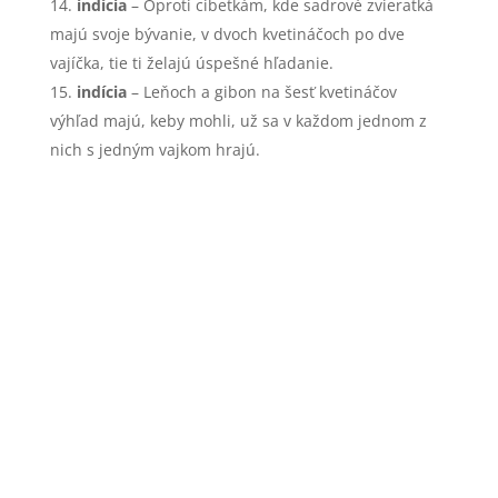
indícia
– Oproti cibetkám, kde sadrové zvieratká
majú svoje bývanie, v dvoch kvetináčoch po dve
vajíčka, tie ti želajú úspešné hľadanie.
indícia
– Leňoch a gibon na šesť kvetináčov
výhľad majú, keby mohli, už sa v každom jednom z
nich s jedným vajkom hrajú.