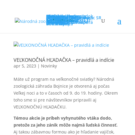
Ideme do zoo
Otváracie hodiny
Návštevnícky poriadok
Novinky
FAQ
Cenník
Návštevnícky servis
Program v zoo
Cesta do zoo
Mapa zoo
Straty a nálezy
Ochrana prírody
Záchranné programy
Rehabilitačná stanica
Sieť záchranných staníc SR
Iné aktivity
Projekty v zoo
Výskum
Kampane
Ako môžeš pomôcť ty?
Vzdelávanie
Pre školy
Pre tábory
Pre verejnosť
Zoo online
Súťaže
Zoo mimo areál
Podporte nás
Darčeková poukážka
Adopcia zvierat
Permanentka
Partneri
Dobrovoľníctvo
Sponzoring & Podpora
Zvieratá
O nás
Náš príbeh
Základné informácie
Členstvá
Press zóna
Dokumenty
Voľné miesta
Informácie
Kontakty
VEĽKONOČNÁ HĽADAČKA – pravidlá a indície
apr 5, 2023
|
Novinky
Máte už program na veľkonočné sviatky? Národná
zoologická záhrada Bojnice je otvorená aj počas
Veľkej noci a to v časoch od 9. do 19. hodiny. Okrem
toho sme si pre návštevníkov pripravili aj
VEĽKONOČNÚ HĽADAČKU.
Témou akcie je príbeh vyhynutého vtáka dodo,
pretože za jeho zánik môže najmä ľudská činnosť.
Aj takou zábavnou formou ako je hľadanie vajíčok,