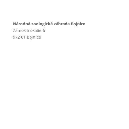
Národná zoologická záhrada Bojnice
Zámok a okolie 6
972 01 Bojnice
+421 46 540 29 75
+421 901 714 752
+421 46 540 32 41
zoobojnice@zoobojnice.sk
Zásady ochrany osobných údajov