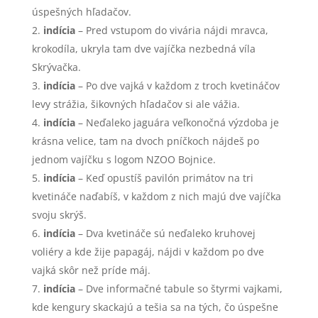
úspešných hľadačov.
indícia
– Pred vstupom do vivária nájdi mravca,
krokodíla, ukryla tam dve vajíčka nezbedná víla
Skrývačka.
indícia
– Po dve vajká v každom z troch kvetináčov
levy strážia, šikovných hľadačov si ale vážia.
indícia
– Neďaleko jaguára veľkonočná výzdoba je
krásna velice, tam na dvoch pníčkoch nájdeš po
jednom vajíčku s logom NZOO Bojnice.
indícia
– Keď opustíš pavilón primátov na tri
kvetináče naďabíš, v každom z nich majú dve vajíčka
svoju skrýš.
indícia
– Dva kvetináče sú neďaleko kruhovej
voliéry a kde žije papagáj, nájdi v každom po dve
vajká skôr než príde máj.
indícia
– Dve informačné tabule so štyrmi vajkami,
kde kengury skackajú a tešia sa na tých, čo úspešne