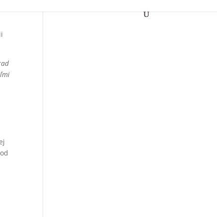
i
rad
eľmi
ej
 od