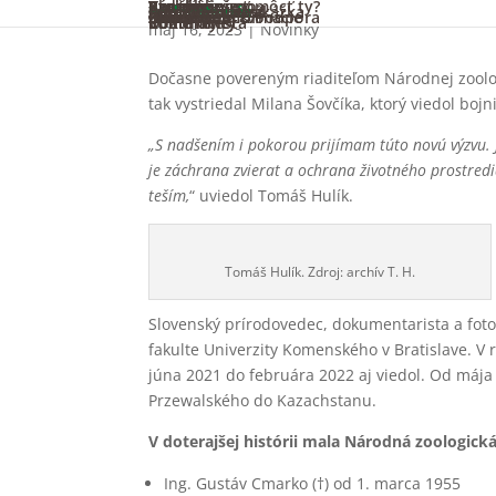
Projekty v zoo
Výskum
Kampane
Ako môžeš pomôcť ty?
Vzdelávanie
Pre školy
Pre tábory
Pre verejnosť
Zoo online
Súťaže
Zoo mimo areál
Podporte nás
Darčeková poukážka
Adopcia zvierat
Permanentka
Partneri
Dobrovoľníctvo
Sponzoring & Podpora
Zvieratá
O nás
Náš príbeh
Základné informácie
Členstvá
Press zóna
Dokumenty
Voľné miesta
Informácie
Kontakty
máj 16, 2023
|
Novinky
Dočasne povereným riaditeľom Národnej zoologi
tak vystriedal Milana Šovčíka, ktorý viedol boj
„S nadšením i pokorou prijímam túto novú výzvu.
je záchrana zvierat a ochrana životného prostredi
teším,
“ uviedol Tomáš Hulík.
Tomáš Hulík. Zdroj: archív T. H.
Slovenský prírodovedec, dokumentarista a foto
fakulte Univerzity Komenského v Bratislave. V 
júna 2021 do februára 2022 aj viedol. Od mája
Przewalského do Kazachstanu.
V doterajšej histórii mala Národná zoologická
Ing. Gustáv Cmarko (†) od 1. marca 1955