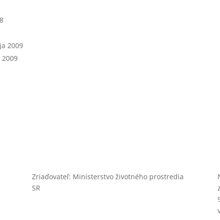
88
ja 2009
a 2009
Zriaďovateľ: Ministerstvo životného prostredia
SR