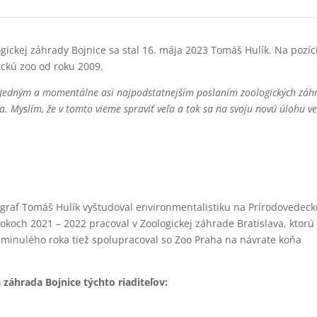
ckej záhrady Bojnice sa stal 16. mája 2023 Tomáš Hulík. Na pozíci
nickú zoo od roku 2009.
 Jedným a momentálne asi najpodstatnejším poslaním zoologických záh
a. Myslím, že v tomto vieme spraviť veľa a tak sa na svoju novú úlohu v
graf Tomáš Hulík vyštudoval environmentalistiku na Prírodovedeck
rokoch 2021 – 2022 pracoval v Zoologickej záhrade Bratislava, ktorú
 minulého roka tiež spolupracoval so Zoo Praha na návrate koňa
 záhrada Bojnice týchto riaditeľov: