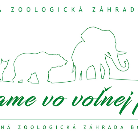
archív E. D.
 záhrada Bojnice týchto riaditeľov:
88
ja 2009
a 2009
ája 2023
ovembra 2023
iaditeľa