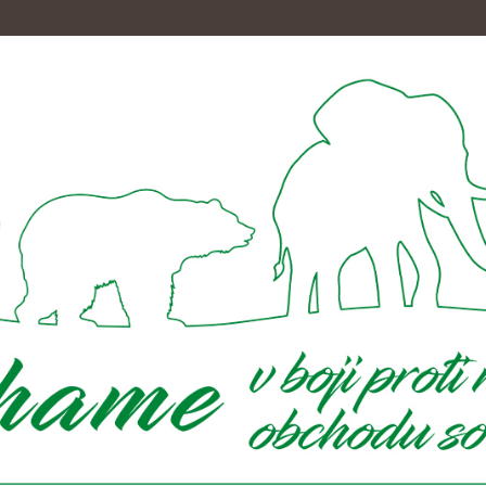
a stal Emil Divéky
ce sa stal Emil Divéky. Do funkcie ho vymenoval minister životného
dočasne poverený riaditeľ Nzoo Bojnice. V máji tohto roka vyhral
 zoologickej záhrady Bojnice.