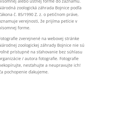
písomnej alebo ústnej forme do záznamu.
Národná zoologická záhrada Bojnice podľa
Zákona č. 85/1990 Z. z. o petičnom práve,
oznamuje verejnosti, že prijíma petície v
písomnej forme.
Fotografie zverejnené na webovej stránke
Národnej zoologickej záhrady Bojnice nie sú
voľné prístupné na sťahovanie bez súhlasu
organizácie / autora fotografie. Fotografie
nekopírujte, nesťahujte a neupravujte ich!
Za pochopenie ďakujeme.