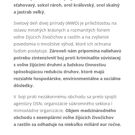
sťahovavý, sokol rároh, orol kráľovský, orol skalný
a jastrab veľký.
Svetový deň divej prírody (WWD) je príležitosťou na
oslavu mnohých krásnych a rozmanitých foriem
voľne žijúcich živočíchov a rastlín a na zvýšenie
povedomia o množstve výhod, ktoré ich ochrana
ľuďom poskytuje.
Zároveň nám pripomína naliehavú
potrebu zintenzívniť boj proti kriminalite súvisiacej
s voľne žijúcimi druhmi a ľudskou činnosťou
spôsobujúcou redukciu druhov, ktoré majú
rozsiahle hospodárske, environmentálne a sociálne
dôsledky.
V boji proti nezákonnému obchodu sa preto spojili
agentúry OSN, organizácie súkromného sektora i
mimovládne organizácie.
Objem medzinárodného
obchodu s exemplármi voľne žijúcich živočíchov
a rastlín sa odhaduje na niekoľko miliárd eur ročne.