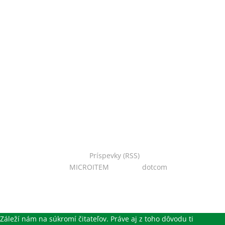
Copyright © 2022 Národná zoo Bojnice. Všetky práva
vyhradené.
Príspevky (RSS)
I Powered
by:
MICROITEM
I Design:
dotcom
Záleží nám na súkromí čitateľov. Práve aj z toho dôvodu ti