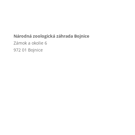
Národná zoologická záhrada Bojnice
Zámok a okolie 6
972 01 Bojnice
+421 46 540 29 75
+421 901 714 752
+421 46 540 32 41
zoobojnice@zoobojnice.sk