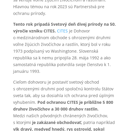
Hlavnou témou na rok 2023 sú Partnerstvá pre
ochranu prírody.
Tento rok pripadá Svetový deň divej prírody na 50.
výročie vzniku CITES.
CITES
je Dohovor
o medzinárodnom obchode s ohrozenými druhmi
voľne žijúcich živočíchov a rastlín, ktorý bol v roku
1973 podpísaný vo Washingtone. Slovenská
republika sa k nemu pripojila 28. mája 1992 a ako
samostatná republika potvrdila svoje členstvo k 1.
januáru 1993.
Cieľom dohovoru je postaviť svetový obchod
s ohrozenými druhmi pod spoločnú kontrolu štátov
sveta tak, aby sa dosiahla ich ochrana pred úplným
vyhubením.
Pod ochranou CITES je približne 5 800
druhov živočíchov a 30 000 druhov rastlín.
Medzi našich pôvodných chránených živočíchov,
s ktorými
je zakázané obchodovať,
patria napríklad
vlk dravý, medveď hnedý, rys ostrovid, sokol