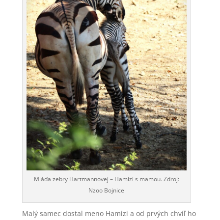
Mláďa zebry Hartmannovej – Hamizi s mamou. Zdroj:
Nzoo Bojnice
Malý samec dostal meno Hamizi a od prvých chvíľ ho