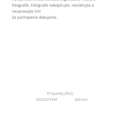
fotografie. Fotografie nekopírujte, nesťahujte a
neupravujte ich!
Za pochopenie ďakujeme.
Copyright © 2022 Národná zoo Bojnice. Všetky práva
vyhradené.
Príspevky (RSS)
I Powered
by:
MICROITEM
I Design:
dotcom