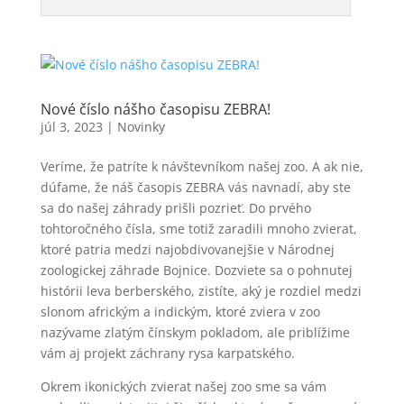
Nové číslo nášho časopisu ZEBRA!
júl 3, 2023
|
Novinky
Veríme, že patríte k návštevníkom našej zoo. A ak nie,
dúfame, že náš časopis ZEBRA vás navnadí, aby ste
sa do našej záhrady prišli pozrieť. Do prvého
tohtoročného čísla, sme totiž zaradili mnoho zvierat,
ktoré patria medzi najobdivovanejšie v Národnej
zoologickej záhrade Bojnice. Dozviete sa o pohnutej
histórii leva berberského, zistíte, aký je rozdiel medzi
slonom africkým a indickým, ktoré zviera v zoo
nazývame zlatým čínskym pokladom, ale priblížime
vám aj projekt záchrany rysa karpatského.
Okrem ikonických zvierat našej zoo sme sa vám