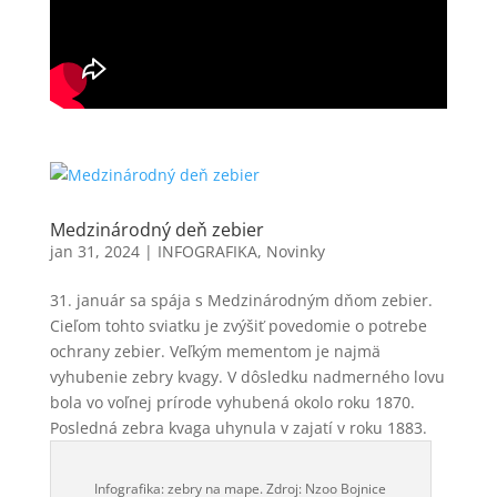
Medzinárodný deň zebier
jan 31, 2024
|
INFOGRAFIKA
,
Novinky
31. január sa spája s Medzinárodným dňom zebier.
Cieľom tohto sviatku je zvýšiť povedomie o potrebe
ochrany zebier. Veľkým mementom je najmä
vyhubenie zebry kvagy. V dôsledku nadmerného lovu
bola vo voľnej prírode vyhubená okolo roku 1870.
Posledná zebra kvaga uhynula v zajatí v roku 1883.
Infografika: zebry na mape. Zdroj: Nzoo Bojnice