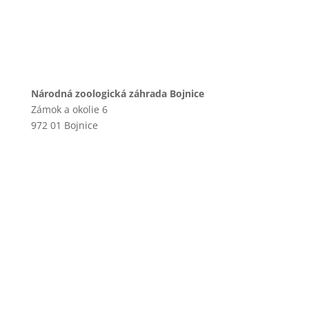
Národná zoologická záhrada Bojnice
Zámok a okolie 6
972 01 Bojnice
+421 46 540 29 75
+421 901 714 752