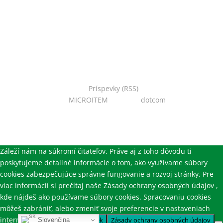
Copyright © 2022 Národná zoo Bojnice. Všetky práva
vyhradené.
Príspevky (RSS)
I Powered
by:
MICROITEM
I Design:
dotcom
Záleží nám na súkromí čitateľov. Práve aj z toho dôvodu ti
poskytujeme detailné informácie o tom, ako využívame súbory
cookies zabezpečujúce správne fungovanie a rozvoj stránky. Pre
viac informácií si prečítaj naše Zásady ochrany osobných údajov ,
kde nájdeš ako používame súbory cookies. Spracovaniu cookies
môžeš zabrániť, alebo zmeniť svoje preferencie v nastaveniach
internetového prehliadača.
Ok
Zásady ochrany osobných údajov
Slovenčina