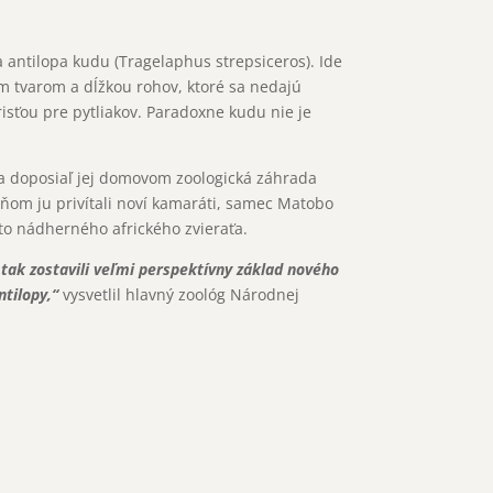
 antilopa kudu (Tragelaphus strepsiceros). Ide
m tvarom a dĺžkou rohov, ktoré sa nedajú
isťou pre pytliakov. Paradoxne kudu nie je
a doposiaľ jej domovom zoologická záhrada
 ňom ju privítali noví kamaráti, samec Matobo
to nádherného afrického zvieraťa.
k zostavili veľmi perspektívny základ nového
tilopy,“
vysvetlil hlavný zoológ Národnej