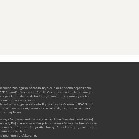
árodná zoologická záhrada Bojnice ako zriadená organizácia
ŽP SR podľa Zákona č. 9/ 2010 Z. z. o sťažnostiach, oznamuje
erejnosti, že sťažnosti budú prijímané len v písomnej alebo
stnej forme do záznamu.
árodná zoologická záhrada Bojnice podľa Zákona č. 85/1990 Z.
. o petičnom práve, oznamuje verejnosti, že prijíma petície v
ísomnej forme.
otografie zverejnené na webovej stránke Národnej zoologickej
áhrady Bojnice nie sú voľné prístupné na sťahovanie bez súhlasu
rganizácie / autora fotografie. Fotografie nekopírujte, nesťahujte
 neupravujte ich!
a pochopenie ďakujeme.