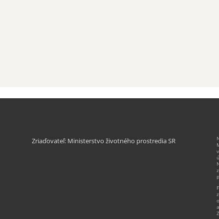
N
Zriaďovateľ: Ministerstvo životného prostredia SR
M
v
ú
N
z
p
F
z
o
a
Z