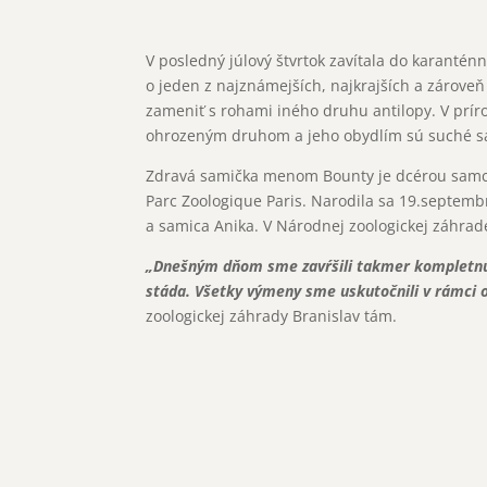
V posledný júlový štvrtok zavítala do karantén
o jeden z najznámejších, najkrajších a zárove
zameniť s rohami iného druhu antilopy. V prír
ohrozeným druhom a jeho obydlím sú suché sav
Zdravá samička menom Bounty je dcérou samca 
Parc Zoologique Paris. Narodila sa 19.septemb
a samica Anika. V Národnej zoologickej záhrad
„Dnešným dňom sme zavŕšili takmer kompletnú 
stáda. Všetky výmeny sme uskutočnili v rámci 
zoologickej záhrady Branislav tám.