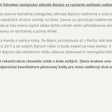
V Národnej zoologickej záhrade Bojnice sa rozrástla antilopia rodina
nej stanice Národnej zoologickej záhrady Bojnice nádherná a vzácna
ň najväčších druhov antilôp na Zemi. Samce sa vyznačujú nádherný
ode je toto zviera najmä vďaka týmto rohom veľmi vyhľadávanou kor
any vo východnej a južnej Afrike.
Kanda a samice Koby. Do Bojníc pricestovala až z Paríža, kde bol
ra 2017 a od svojich štyroch rokov si bude zvykať na nový domov. V
e Bojnice tak návštevníci môžu odteraz obdivovať tri exempláre toh
rekonštrukciu chovného stáda u kudu veľkých. Týmto krokom sme ta
odporúčaní koordinátora plemennej knihy pre tento nádherný druh an