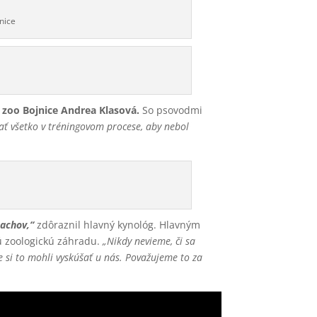
nice
zoo Bojnice Andrea Klasová.
So psovodmi
šať všetko v tréningovom procese, aby nebol
pachov,“
zdôraznil hlavný kynológ. Hlavným
nú zoologickú záhradu.
„Nikdy nevieme, či sa
e si to mohli vyskúšať u nás. Považujeme to za