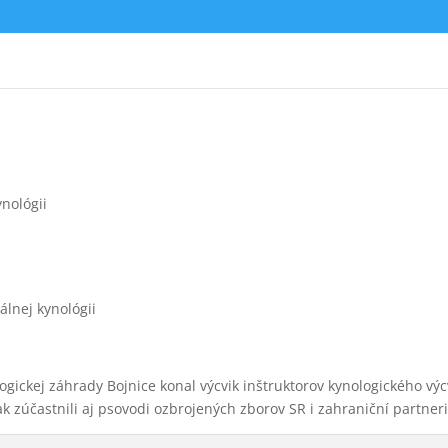
nológii
álnej kynológii
logickej záhrady Bojnice konal výcvik inštruktorov kynologického výc
tak zúčastnili aj psovodi ozbrojených zborov SR i zahraniční partneri