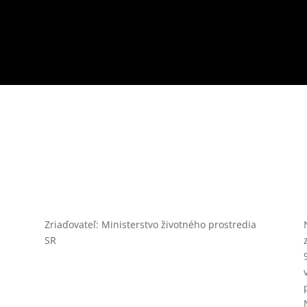
Zriaďovateľ: Ministerstvo životného prostredia
SR