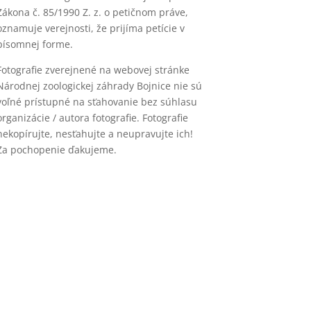
Zákona č. 85/1990 Z. z. o petičnom práve,
oznamuje verejnosti, že prijíma petície v
písomnej forme.
Fotografie zverejnené na webovej stránke
Národnej zoologickej záhrady Bojnice nie sú
voľné prístupné na sťahovanie bez súhlasu
organizácie / autora fotografie. Fotografie
nekopírujte, nesťahujte a neupravujte ich!
Za pochopenie ďakujeme.