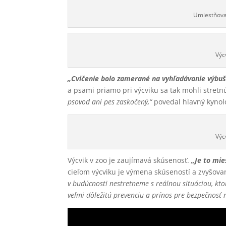
Umiestňovan
Výc
„Cvičenie bolo zamerané na vyhľadávanie výbušn
a psami priamo pri výcviku sa tak mohli stretn
psovod ani pes zaskočený,“
povedal hlavný kynoló
Výc
Výcvik v zoo je zaujímavá skúsenosť.
„Je to mie
cieľom výcviku je výmena skúseností a zvyšova
v budúcnosti nestretneme s reálnou situáciou, kto
veľmi dôležitú prevenciu a prínos pre bezpečnosť n