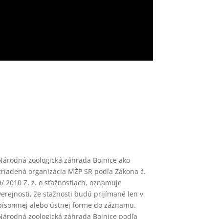
Národná zoologická záhrada Bojnice ako
zriadená organizácia MŽP SR podľa Zákona č.
9/ 2010 Z. z. o sťažnostiach, oznamuje
verejnosti, že sťažnosti budú prijímané len v
písomnej alebo ústnej forme do záznamu.
Národná zoologická záhrada Bojnice podľa