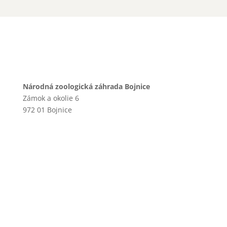
Národná zoologická záhrada Bojnice
Zámok a okolie 6
972 01 Bojnice
+421 46 540 29 75
+421 901 714 752