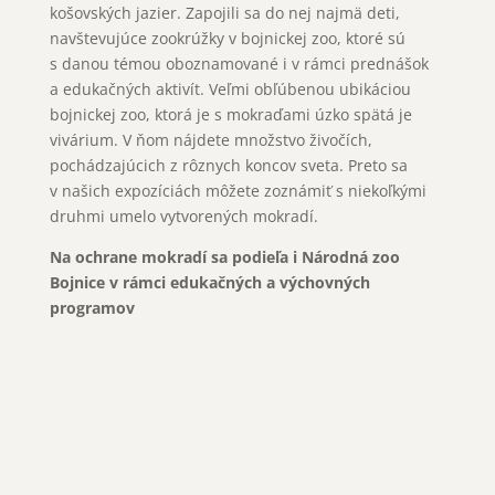
košovských jazier. Zapojili sa do nej najmä deti,
navštevujúce zookrúžky v bojnickej zoo, ktoré sú
s danou témou oboznamované i v rámci prednášok
a edukačných aktivít. Veľmi obľúbenou ubikáciou
bojnickej zoo, ktorá je s mokraďami úzko spätá je
vivárium. V ňom nájdete množstvo živočích,
pochádzajúcich z rôznych koncov sveta. Preto sa
v našich expozíciách môžete zoznámiť s niekoľkými
druhmi umelo vytvorených mokradí.
Na ochrane mokradí sa podieľa i Národná zoo
Bojnice v rámci edukačných a výchovných
programov