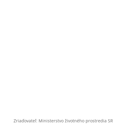
+421 46 540 32 41
zoobojnice@zoobojnice.sk
Zásady ochrany osobných údajov
Zriaďovateľ: Ministerstvo životného prostredia SR