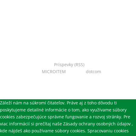
Copyright © 2022 Národná zoo Bojnice. Všetky práva
vyhradené.
Príspevky (RSS)
I Powered
by:
MICROITEM
I Design:
dotcom
Záleží nám na súkromí čitateľov. Práve aj z toho dôvodu ti
poskytujeme detailné informácie o tom, ako využívame súbory
cookies zabezpečujúce správne fungovanie a rozvoj stránky. Pre
viac informácií si prečítaj naše Zásady ochrany osobných údajov ,
kde nájdeš ako používame súbory cookies. Spracovaniu cookies