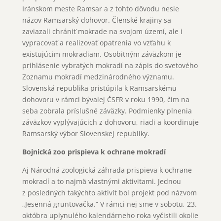
Iránskom meste Ramsar a z tohto dôvodu nesie
názov Ramsarský dohovor. Členské krajiny sa
zaviazali chrániť mokrade na svojom území, ale i
vypracovať a realizovať opatrenia vo vzťahu k
existujúcim mokradiam. Osobitným záväzkom je
prihlásenie vybratých mokradí na zápis do svetového
Zoznamu mokradí medzinárodného významu.
Slovenská republika pristúpila k Ramsarskému
dohovoru v rámci bývalej ČSFR v roku 1990, čim na
seba zobrala príslušné záväzky. Podmienky plnenia
záväzkov vyplývajúcich z dohovoru, riadi a koordinuje
Ramsarský výbor Slovenskej republiky.
Bojnická zoo prispieva k ochrane mokradí
Aj Národná zoologická záhrada prispieva k ochrane
mokradí a to najmä vlastnými aktivitami. Jednou
z posledných takýchto aktivít bol projekt pod názvom
„Jesenná gruntovačka.“ V rámci nej sme v sobotu, 23.
októbra uplynulého kalendárneho roka vyčistili okolie