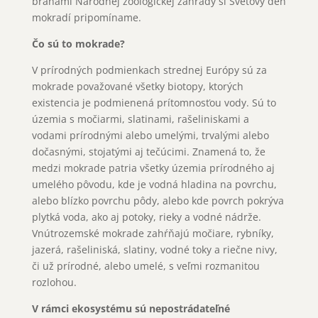
bránami Národnej zoologickej záhrady si Svetový deň
mokradí pripomíname.
Čo sú to mokrade?
V prírodných podmienkach strednej Európy sú za
mokrade považované všetky biotopy, ktorých
existencia je podmienená prítomnosťou vody. Sú to
územia s močiarmi, slatinami, rašeliniskami a
vodami prírodnými alebo umelými, trvalými alebo
dočasnými, stojatými aj tečúcimi. Znamená to, že
medzi mokrade patria všetky územia prírodného aj
umelého pôvodu, kde je vodná hladina na povrchu,
alebo blízko povrchu pôdy, alebo kde povrch pokrýva
plytká voda, ako aj potoky, rieky a vodné nádrže.
Vnútrozemské mokrade zahŕňajú močiare, rybníky,
jazerá, rašeliniská, slatiny, vodné toky a riečne nivy,
či už prírodné, alebo umelé, s veľmi rozmanitou
rozlohou.
V rámci ekosystému sú nepostrádateľné