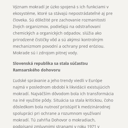
Význam mokradí je úzko spojená s ich funkciami v
ekosystéme, ktoré sa stávajú nepostrádateľné aj pre
človeka. Sú dôležité pre zachovanie rozmanitosti
živých organizmov, podieľajú na odstraňovaní
chemických a organických odpadov, slúžia ako
prirodzené čističky vôd a sú akýmsi kontrolným
mechanizmom povodní a ochrany pred eróziou.
Mokrade sú i zdrojom pitnej vody.
Slovenská republika sa stala súčasťou
Ramsarského dohovoru
Ľudské správanie a jeho trendy viedli v Európe
najmä v poslednom období k likvidácii existujúcich
mokradí. Najväčším dôvodom bola ich transformácia
na iné využitie pôdy. Situácia sa stala kritickou, čoho
dôsledkom bola nutnosť pristúpiť k medzinárodnej
spolupráci pri ochrane a rozumnom využívaní
mokradí. Tú zahŕňa Dohovor o mokradiach,
podpísaný zmluvnými stranami v roku 1971 v