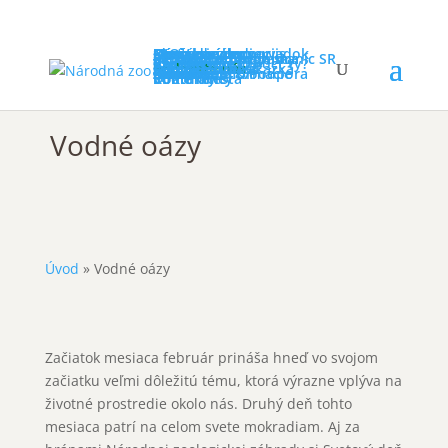
Ideme do zoo
Otváracie hodiny
Návštevnícky poriadok
Novinky
FAQ
Cenník
Návštevnícky servis
Program v zoo
Cesta do zoo
Mapa zoo
Straty a nálezy
Ochrana prírody
Záchranné programy
Rehabilitačná stanica
Sieť záchranných staníc SR
Iné aktivity
Projekty v zoo
Výskum
Kampane
Ako môžeš pomôcť ty?
Vzdelávanie
Pre školy
Pre tábory
Pre verejnosť
Zoo online
Súťaže
Zoo mimo areál
Podporte nás
Darčeková poukážka
Adopcia zvierat
Permanentka
Partneri
Dobrovoľníctvo
Sponzoring & Podpora
Zvieratá
O nás
Náš príbeh
Základné informácie
Členstvá
Press zóna
Dokumenty
Voľné miesta
Informácie
Kontakty
Vodné oázy
Úvod
»
Vodné oázy
Začiatok mesiaca február prináša hneď vo svojom
začiatku veľmi dôležitú tému, ktorá výrazne vplýva na
životné prostredie okolo nás. Druhý deň tohto
mesiaca patrí na celom svete mokradiam. Aj za