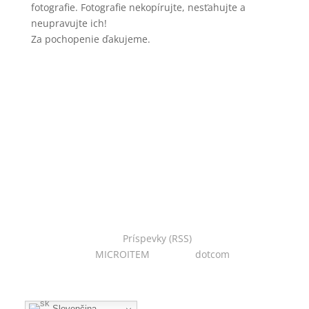
fotografie. Fotografie nekopírujte, nesťahujte a
neupravujte ich!
Za pochopenie ďakujeme.
Copyright © 2022 Národná zoo Bojnice. Všetky práva
vyhradené.
Príspevky (RSS)
I Powered
by:
MICROITEM
I Design:
dotcom
Slovenčina