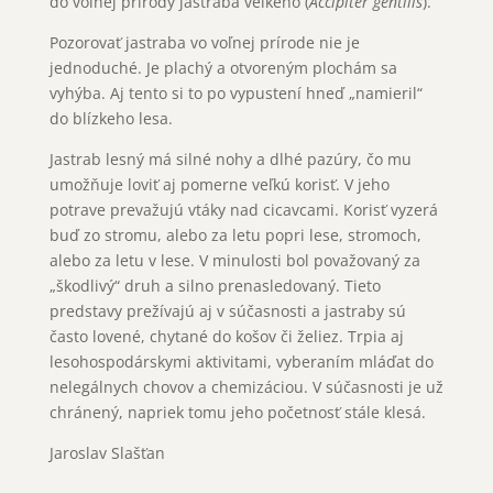
do voľnej prírody jastraba veľkého (
Accipiter gentilis
).
Pozorovať jastraba vo voľnej prírode nie je
jednoduché. Je plachý a otvoreným plochám sa
vyhýba. Aj tento si to po vypustení hneď „namieril“
do blízkeho lesa.
Jastrab lesný má silné nohy a dlhé pazúry, čo mu
umožňuje loviť aj pomerne veľkú korisť. V jeho
potrave prevažujú vtáky nad cicavcami. Korisť vyzerá
buď zo stromu, alebo za letu popri lese, stromoch,
alebo za letu v lese. V minulosti bol považovaný za
„škodlivý“ druh a silno prenasledovaný. Tieto
predstavy prežívajú aj v súčasnosti a jastraby sú
často lovené, chytané do košov či želiez. Trpia aj
lesohospodárskymi aktivitami, vyberaním mláďat do
nelegálnych chovov a chemizáciou. V súčasnosti je už
chránený, napriek tomu jeho početnosť stále klesá.
Jaroslav Slašťan