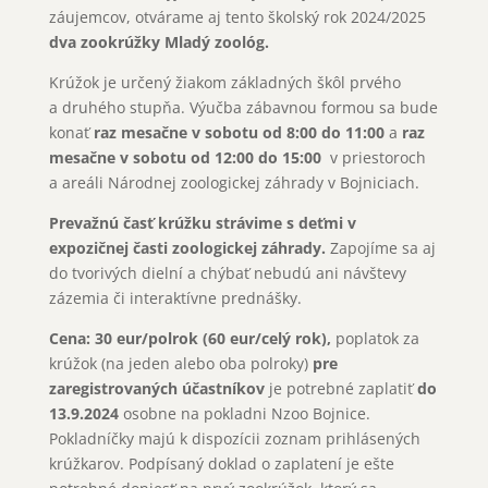
záujemcov, otvárame aj tento školský rok 2024/2025
dva zookrúžky Mladý zoológ.
Krúžok je určený žiakom základných škôl prvého
a druhého stupňa. Výučba zábavnou formou sa bude
konať
raz mesačne v sobotu od 8:00 do 11:00
a
raz
mesačne v sobotu od 12:00 do 15:00
v priestoroch
a areáli Národnej zoologickej záhrady v Bojniciach.
Prevažnú časť krúžku strávime s deťmi v
expozičnej časti zoologickej záhrady.
Zapojíme sa aj
do tvorivých dielní a chýbať nebudú ani návštevy
zázemia či interaktívne prednášky.
Cena: 30 eur/polrok (60 eur/celý rok),
poplatok za
krúžok (na jeden alebo oba polroky)
pre
zaregistrovaných účastníkov
je potrebné zaplatiť
do
13.9.2024
osobne na pokladni Nzoo Bojnice.
Pokladníčky majú k dispozícii zoznam prihlásených
krúžkarov. Podpísaný doklad o zaplatení je ešte