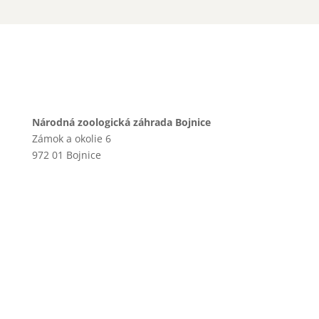
Národná zoologická záhrada Bojnice
Zámok a okolie 6
972 01 Bojnice
+421 46 540 29 75
+421 901 714 752