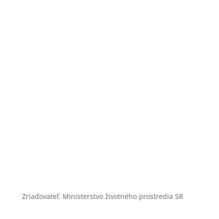
+421 46 540 32 41
zoobojnice@zoobojnice.sk
Zásady ochrany osobných údajov
Zriaďovateľ: Ministerstvo životného prostredia SR