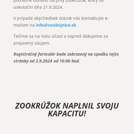
potrebné doniesť na prvý zookrúžok, ktorý sa
uskutoční dňa 21.9.2024.
V prípade akýchkoľvek otázok nás kontaktujte e-
mailom na
info@zoobojnice.sk
.
Tešíme sa na Vašu účasť a vopred ďakujeme za
prejavený záujem.
Registračný formulár bude zobrazený na spodku tejto
stránky od 3.9.2024 od 10:00 hod.
ZOOKRÚŽOK NAPLNIL SVOJU
KAPACITU!