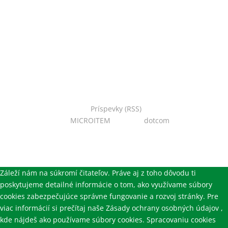
Copyright © 2022 Národná zoo Bojnice. Všetky práva
vyhradené.
Príspevky (RSS)
I Powered
by:
MICROITEM
I Design:
dotcom
Záleží nám na súkromí čitateľov. Práve aj z toho dôvodu ti
poskytujeme detailné informácie o tom, ako využívame súbory
cookies zabezpečujúce správne fungovanie a rozvoj stránky. Pre
viac informácií si prečítaj naše Zásady ochrany osobných údajov ,
kde nájdeš ako používame súbory cookies. Spracovaniu cookies