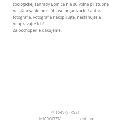
zoologickej záhrady Bojnice nie sú voľné prístupné
na sťahovanie bez súhlasu organizácie / autora
fotografie. Fotografie nekopírujte, nesťahujte a
neupravujte ich!
Za pochopenie ďakujeme.
Copyright © 2022 Národná zoo Bojnice. Všetky práva
vyhradené.
Príspevky (RSS)
I Powered
by:
MICROITEM
I Design:
dotcom