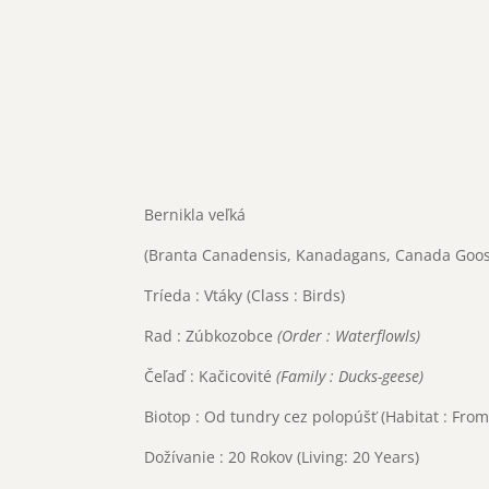
Bernikla veľká
(Branta Canadensis, Kanadagans, Canada Go
Tríeda : Vtáky (Class : Birds)
Rad : Zúbkozobce
(Order : Waterflowls)
Čeľaď : Kačicovité
(Family : Ducks-geese)
Biotop : Od tundry cez polopúšť (Habitat : Fro
Dožívanie : 20 Rokov (Living: 20 Years)