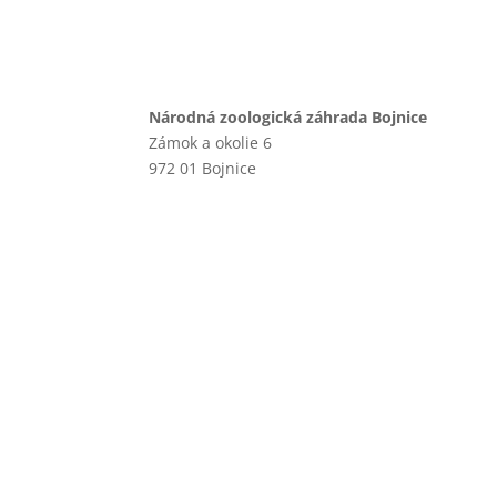
Národná zoologická záhrada Bojnice
Zámok a okolie 6
972 01 Bojnice
+421 46 540 29 75
+421 901 714 752
+421 46 540 32 41
zoobojnice@zoobojnice.sk
Zásady ochrany osobných