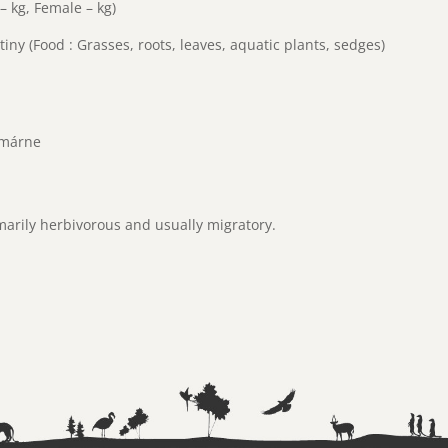
– kg, Female – kg)
stiny (Food : Grasses, roots, leaves, aquatic plants, sedges)
imárne
marily herbivorous and usually migratory.