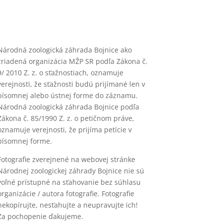
Národná zoologická záhrada Bojnice ako
zriadená organizácia MŽP SR podľa Zákona č.
9/ 2010 Z. z. o sťažnostiach, oznamuje
verejnosti, že sťažnosti budú prijímané len v
písomnej alebo ústnej forme do záznamu.
Národná zoologická záhrada Bojnice podľa
Zákona č. 85/1990 Z. z. o petičnom práve,
oznamuje verejnosti, že prijíma petície v
písomnej forme.
Fotografie zverejnené na webovej stránke
Národnej zoologickej záhrady Bojnice nie sú
voľné prístupné na sťahovanie bez súhlasu
organizácie / autora fotografie. Fotografie
nekopírujte, nesťahujte a neupravujte ich!
Za pochopenie ďakujeme.