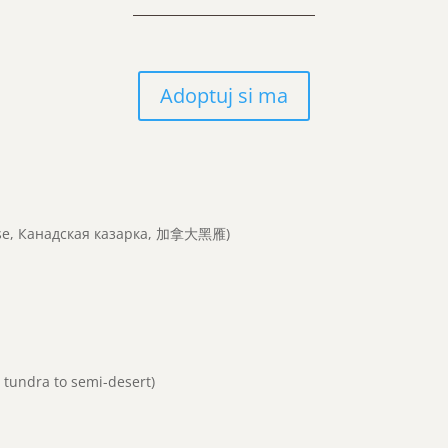
Adoptuj si ma
ose, Канадская казарка, 加拿大黑雁)
m tundra to semi-desert)