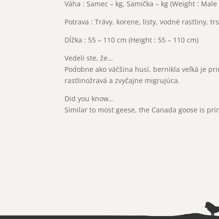
Váha : Samec – kg, Samička – kg (Weight : Male 
Potrava : Trávy, korene, listy, vodné rastliny, tr
Dĺžka : 55 – 110 cm (Height : 55 – 110 cm)
Vedeli ste, že…
Podobne ako väčšina husí, bernikla veľká je pr
rastlinožravá a zvyčajne migrujúca.
Did you know…
Similar to most geese, the Canada goose is pri