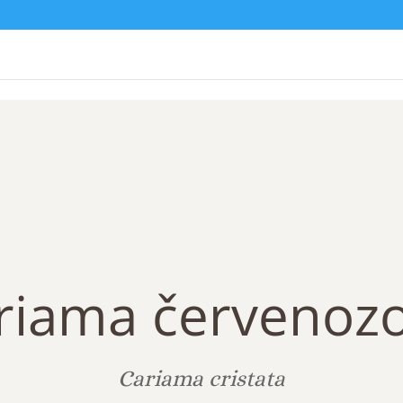
riama červenoz
Cariama cristata