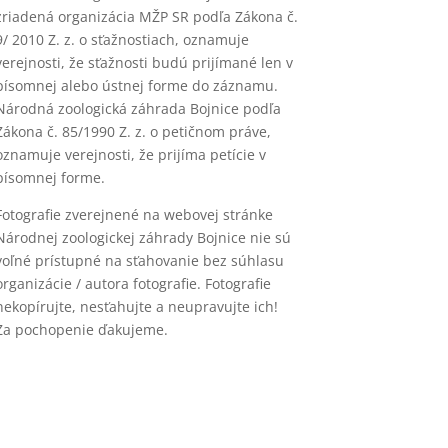
zriadená organizácia MŽP SR podľa Zákona č.
9/ 2010 Z. z. o sťažnostiach, oznamuje
verejnosti, že sťažnosti budú prijímané len v
písomnej alebo ústnej forme do záznamu.
Národná zoologická záhrada Bojnice podľa
Zákona č. 85/1990 Z. z. o petičnom práve,
oznamuje verejnosti, že prijíma petície v
písomnej forme.
Fotografie zverejnené na webovej stránke
Národnej zoologickej záhrady Bojnice nie sú
voľné prístupné na sťahovanie bez súhlasu
organizácie / autora fotografie. Fotografie
nekopírujte, nesťahujte a neupravujte ich!
Za pochopenie ďakujeme.