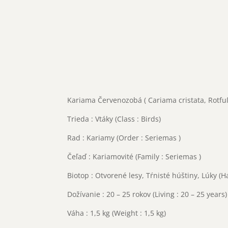
Kariama Červenozobá ( Cariama cristata, Rot
Trieda : Vtáky (Class : Birds)
Rad : Kariamy (Order : Seriemas )
Čeľaď : Kariamovité (Family : Seriemas )
Biotop : Otvorené lesy, Tŕnisté húštiny, Lúky (
Dožívanie : 20 – 25 rokov (Living : 20 – 25 years)
Váha : 1,5 kg (Weight : 1,5 kg)