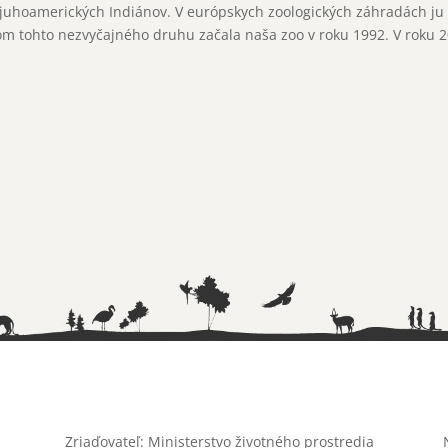
hoamerických Indiánov. V európskych zoologických záhradách ju c
om tohto nezvyčajného druhu začala naša zoo v roku 1992. V roku 
Zriaďovateľ: Ministerstvo životného prostredia