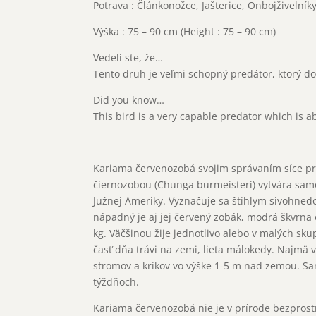
Potrava : Článkonožce, Jašterice, Onbojživelník
Výška : 75 – 90 cm (Height : 75 – 90 cm)
Vedeli ste, že…
Tento druh je veľmi schopný predátor, ktorý dok
Did you know…
This bird is a very capable predator which is ab
Kariama červenozobá svojim správaním síce pr
čiernozobou (Chunga burmeisteri) vytvára samo
Južnej Ameriky. Vyznačuje sa štíhlym sivohned
nápadný je aj jej červený zobák, modrá škvrna 
kg. Väčšinou žije jednotlivo alebo v malých sk
časť dňa trávi na zemi, lieta málokedy. Najmä
stromov a kríkov vo výške 1-5 m nad zemou. Sa
týždňoch.
Kariama červenozobá nie je v prírode bezprostr