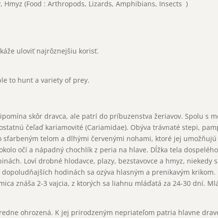
y, Hmyz (Food : Arthropods, Lizards, Amphibians, Insects )
áže uloviť najrôznejšiu korisť.
le to hunt a variety of prey.
ipomína skôr dravca, ale patrí do príbuzenstva žeriavov. Spolu s
statnú čeľaď kariamovité (Cariamidae). Obýva trávnaté stepi, pamp
o sfarbeným telom a dlhými červenými nohami, ktoré jej umožňujú 
okolo očí a nápadný chochlík z peria na hlave. Dĺžka tela dospeléh
upinách. Loví drobné hlodavce, plazy, bezstavovce a hmyz, niekedy 
 v dopoludňajších hodinách sa ozýva hlasným a prenikavým krikom. 
mica znáša 2-3 vajcia, z ktorých sa liahnu mláďatá za 24-30 dní. M
edne ohrozená. K jej prirodzeným nepriateľom patria hlavne dravé v