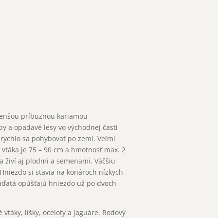
 menšou príbuznou kariamou
y a opadavé lesy vo východnej časti
rýchlo sa pohybovať po zemi. Veľmi
o vtáka je 75 – 90 cm a hmotnosť max. 2
sa živí aj plodmi a semenami. Väčšiu
Hniezdo si stavia na konároch nízkych
láďatá opúšťajú hniezdo už po dvoch
táky, líšky, oceloty a jaguáre. Rodový