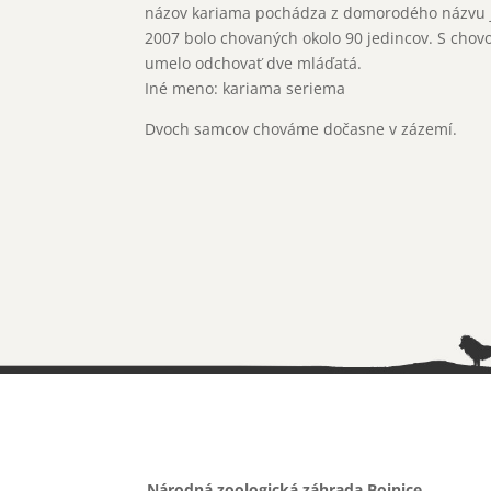
názov kariama pochádza z domorodého názvu ju
2007 bolo chovaných okolo 90 jedincov. S chov
umelo odchovať dve mláďatá.
Iné meno: kariama seriema
Dvoch samcov chováme dočasne v zázemí.
Národná zoologická záhrada Bojnice