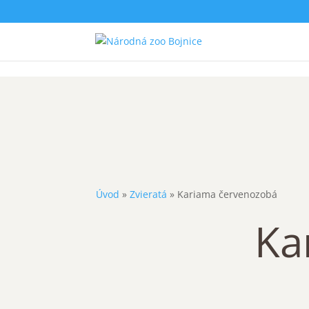
Úvod
»
Zvieratá
»
Kariama červenozobá
Ka