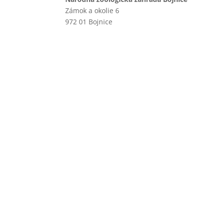
Zámok a okolie 6
972 01 Bojnice
+421 46 540 29 75
+421 901 714 752
+421 46 540 32 41
zoobojnice@zoobojnice.sk
Zásady ochrany osobných
údajov