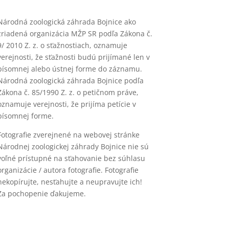
Národná zoologická záhrada Bojnice ako
zriadená organizácia MŽP SR podľa Zákona č.
9/ 2010 Z. z. o sťažnostiach, oznamuje
verejnosti, že sťažnosti budú prijímané len v
písomnej alebo ústnej forme do záznamu.
Národná zoologická záhrada Bojnice podľa
Zákona č. 85/1990 Z. z. o petičnom práve,
oznamuje verejnosti, že prijíma petície v
písomnej forme.
Fotografie zverejnené na webovej stránke
Národnej zoologickej záhrady Bojnice nie sú
voľné prístupné na sťahovanie bez súhlasu
organizácie / autora fotografie. Fotografie
nekopírujte, nesťahujte a neupravujte ich!
Za pochopenie ďakujeme.