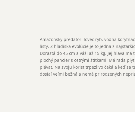
Amazonský predátor, lovec rýb, vodná korytna
listy. Z hľadiska evolúcie je to jedna z najsta
Dorastá do 45 cm a váži až 15 kg. Jej hlava má 
plochý pancier s ostrými štítkami. Má rada ply
plávať. Na svoju korisť trpezlivo čaká a keď sa 
dosiaľ veľmi bežná a nemá prirodzených nepria