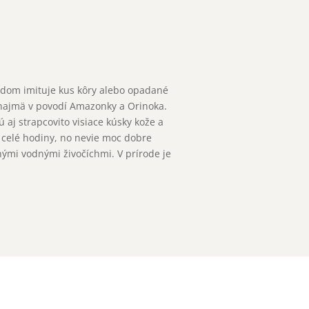
adom imituje kus kôry alebo opadané
je najmä v povodí Amazonky a Orinoka.
 aj strapcovito visiace kúsky kože a
j celé hodiny, no nevie moc dobre
inými vodnými živočíchmi. V prírode je