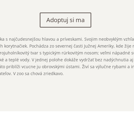
Adoptuj si ma
čka s najčudesnejšou hlavou a príveskami. Svojim neobvyklým vzhľ
rších korytnačiek. Pochádza zo severnej časti Južnej Ameriky, kde ži
trojuholníkovitý tvar s typickým rúrkovitým nosom; veľmi nápadné sú
tké a teplé vody. V jednej polohe dokáže vydržať bez nadýchnutia a
táto priblíži vcucne ju obrovskými ústami. Živí sa výlučne rybami a 
teľov. V zoo sa chová zriedkavo.