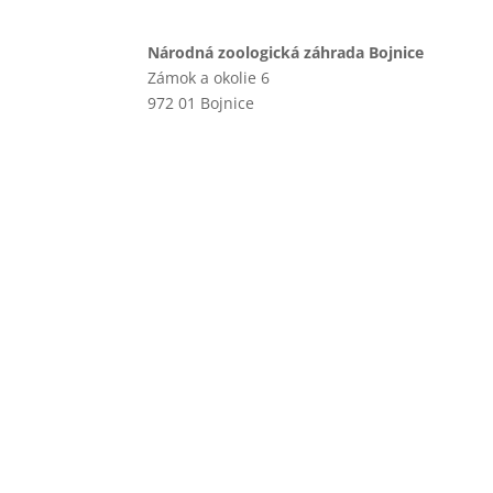
Národná zoologická záhrada Bojnice
Zámok a okolie 6
972 01 Bojnice
+421 46 540 29 75
+421 901 714 752
+421 46 540 32 41
zoobojnice@zoobojnice.sk
Zásady ochrany osobných
údajov