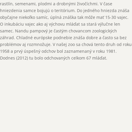
rastlín, semenami, plodmi a drobnými živočíchmi. V čase
hniezdenia samce bojujú o teritórium. Do jedného hniezda znáša
obyčajne niekoľko samíc, úplná znáška tak môže mať 15-30 vajec.
O inkubáciu vajec ako aj výchovu mláďat sa stará výlučne len
samec. Nandu pampový je častým chovancom zoologických
záhrad. Chladné európske podnebie znáša dobre a často sa bez
problémov aj rozmnožuje. V našej zoo sa chová tento druh od roku
1958 a prvý úspešný odchov bol zaznamenaný v roku 1981.
Dodnes (2012) tu bolo odchovaných celkom 67 mláďat.