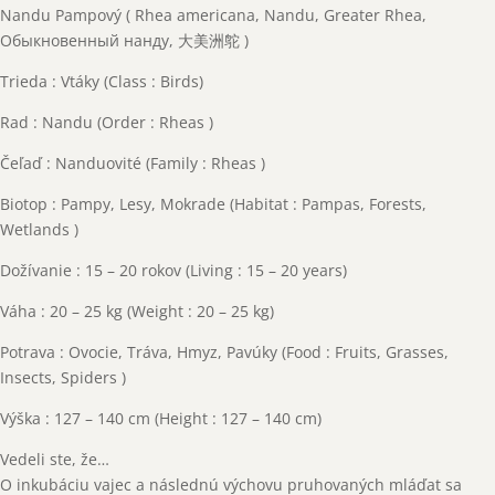
Nandu Pampový ( Rhea americana, Nandu, Greater Rhea,
Обыкновенный нанду, 大美洲鸵 )
Trieda : Vtáky (Class : Birds)
Rad : Nandu (Order : Rheas )
Čeľaď : Nanduovité (Family : Rheas )
Biotop : Pampy, Lesy, Mokrade (Habitat : Pampas, Forests,
Wetlands )
Dožívanie : 15 – 20 rokov (Living : 15 – 20 years)
Váha : 20 – 25 kg (Weight : 20 – 25 kg)
Potrava : Ovocie, Tráva, Hmyz, Pavúky (Food : Fruits, Grasses,
Insects, Spiders )
Výška : 127 – 140 cm (Height : 127 – 140 cm)
Vedeli ste, že…
O inkubáciu vajec a následnú výchovu pruhovaných mláďat sa