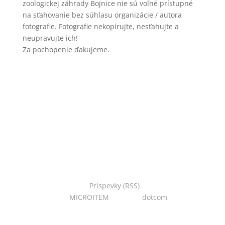
zoologickej záhrady Bojnice nie sú voľné prístupné
na sťahovanie bez súhlasu organizácie / autora
fotografie. Fotografie nekopírujte, nesťahujte a
neupravujte ich!
Za pochopenie ďakujeme.
Copyright © 2022 Národná zoo Bojnice. Všetky práva
vyhradené.
Príspevky (RSS)
I Powered
by:
MICROITEM
I Design:
dotcom