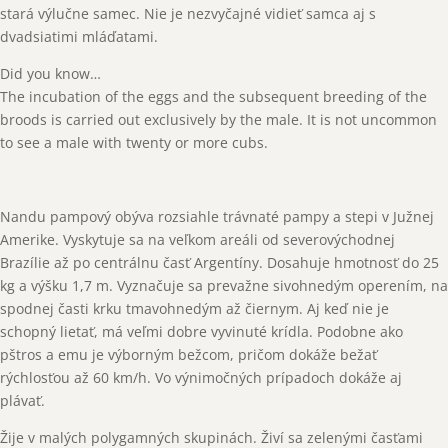
stará výlučne samec. Nie je nezvyčajné vidieť samca aj s
dvadsiatimi mláďatami.
Did you know…
The incubation of the eggs and the subsequent breeding of the
broods is carried out exclusively by the male. It is not uncommon
to see a male with twenty or more cubs.
Nandu pampový obýva rozsiahle trávnaté pampy a stepi v Južnej
Amerike. Vyskytuje sa na veľkom areáli od severovýchodnej
Brazílie až po centrálnu časť Argentíny. Dosahuje hmotnosť do 25
kg a výšku 1,7 m. Vyznačuje sa prevažne sivohnedým operením, na
spodnej časti krku tmavohnedým až čiernym. Aj keď nie je
schopný lietať, má veľmi dobre vyvinuté krídla. Podobne ako
pštros a emu je výborným bežcom, pričom dokáže bežať
rýchlosťou až 60 km/h. Vo výnimočných prípadoch dokáže aj
plávať.
Žije v malých polygamných skupinách. Živí sa zelenými časťami