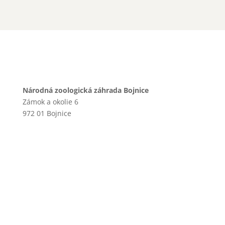
Národná zoologická záhrada Bojnice
Zámok a okolie 6
972 01 Bojnice
+421 46 540 29 75
+421 901 714 752
+421 46 540 32 41
zoobojnice@zoobojnice.sk