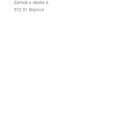
Zámok a okolie 6
972 01 Bojnice
+421 46 540 29 75
+421 901 714 752
+421 46 540 32 41