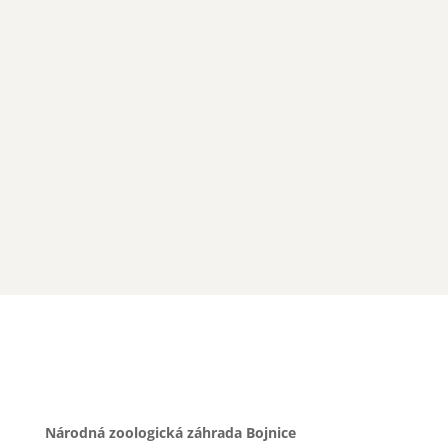
Nájdete nás oproti bažantnici, na trase k novému
pavilónu slonov!
Náučnom lete 2022 TU
Národná zoologická záhrada Bojnice