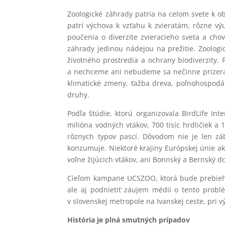
Zoologické záhrady patria na celom svete k 
patrí výchova k vzťahu k zvieratám, rôzne vý
poučenia o diverzite zvieracieho sveta a ch
záhrady jedinou nádejou na prežitie. Zoolog
životného prostredia a ochrany biodiverzity.
a nechceme ani nebudeme sa nečinne prizerať, 
klimatické zmeny, ťažba dreva, poľnohospodár
druhy.
Podľa štúdie, ktorú organizovala BirdLife Inte
milióna vodných vtákov, 700 tisíc hrdličiek a 1
rôznych typov pascí. Dôvodom nie je len záb
konzumuje. Niektoré krajiny Európskej únie a
voľne žijúcich vtákov, ani Bonnský a Bernský d
Cieľom kampane UCSZOO, ktorá bude prebiehať
ale aj podnietiť záujem médií o tento probl
v slovenskej metropole na Ivanskej ceste, pri v
História je plná smutných prípadov