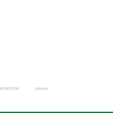
MICROITEM
I Design:
dotcom