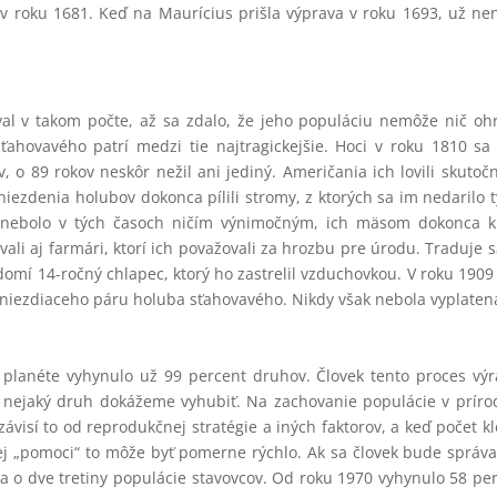
 v roku 1681. Keď na Maurícius prišla výprava v roku 1693, už ne
al v takom počte, až sa zdalo, že jeho populáciu nemôže nič ohr
ťahovavého patrí medzi tie najtragickejšie. Hoci v roku 1810 sa
, o 89 rokov neskôr nežil ani jediný. Američania ich lovili skutoč
hniezdenia holubov dokonca pílili stromy, z ktorých sa im nedarilo 
y nebolo v tých časoch ničím výnimočným, ich mäsom dokonca k
ali aj farmári, ktorí ich považovali za hrozbu pre úrodu. Traduje s
omí 14-ročný chlapec, ktorý ho zastrelil vzduchovkou. V roku 1909
niezdiaceho páru holuba sťahovavého. Nikdy však nebola vyplate
j planéte vyhynulo už 99 percent druhov. Človek tento proces vý
ým nejaký druh dokážeme vyhubiť. Na zachovanie populácie v príro
závisí to od reprodukčnej stratégie a iných faktorov, a keď počet k
ej „pomoci“ to môže byť pomerne rýchlo. Ak sa človek bude správa
ta o dve tretiny populácie stavovcov. Od roku 1970 vyhynulo 58 pe