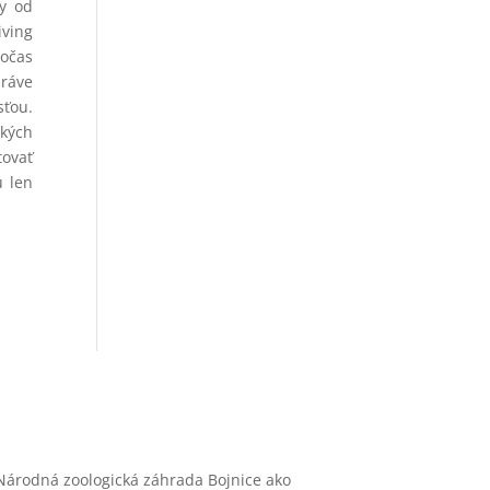
ty od
iving
počas
práve
sťou.
ckých
tovať
ú len
Národná zoologická záhrada Bojnice ako