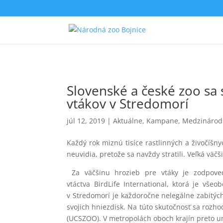
Slovenské a české zoo sa 
vtákov v Stredomorí
júl 12, 2019
|
Aktuálne
,
Kampane
,
Medzinárod
Každý rok miznú tisíce rastlinných a živočíš
neuvidia, pretože sa navždy stratili. Veľká väč
Za väčšinu hrozieb pre vtáky je zodpove
vtáctva BirdLife International, ktorá je vš
v Stredomorí je každoročne nelegálne zabitých
svojich hniezdisk. Na túto skutočnosť sa rozh
(UCSZOO). V metropolách oboch krajín preto umi