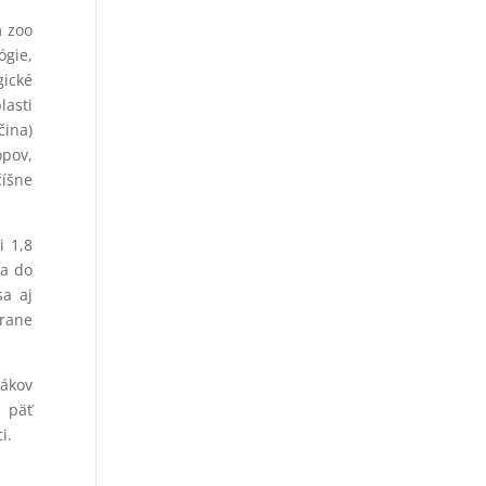
m zoo
ógie,
gické
lasti
čina)
opov,
číšne
i 1,8
 a do
sa aj
hrane
tákov
a päť
i.