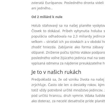
zvieratá Európanov. Posledného dronta videli
ani jedného…
Od 2 miliárd k nule
Holub sťahovavý sa na našej planéte vyskytov
Človek to dokázal. Príbeh vyhynutia holuba s
populácia odhadovala na 2,3 miliardy jedincov
veľkom – strieľali ich po stovkách a v období 
zhodiť hniezda. Zabíjanie ako forma zábav
ošípané. Zníženie počtu týchto vtákov podporov
posledného voľne žijúceho jedinca mal na sved
vypísaná odmena za nájdenie preukázateľne h
Je to v našich rukách
Predpokladá sa, že od vzniku života na naše
zrýchľuje. Často ide len o desiatky rokov, k
totiž vždy potrebné určité množstvo jedincov, 
pod určitú hranicu, druh vymrie. Vďaka ľudsk
ako doteraz, za necelé desaťročie príde plané