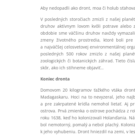
Aby nedopadli ako dront, moa či holub sťahov
V posledných storočiach zmizli z našej plané
druhov aktívnym lovom kvôli potrave alebo zo
obdobie sme väčšinu druhov navždy vymazali n
zmeny životného prostredia, ktoré boli pre 
a najväčšej celosvetovej environmentálnej org
posledných 500 rokov zmizlo z našej plané
zoologických či botanických záhrad. Tieto čís
skôr, ako ich stihneme objaviť…
Koniec dronta
Domovom 20 kilogramov ťažkého vtáka dront
Madagaskaru. Hoci na to nevyzeral, jeho naj
a pre zakrpatené krídla nemohol lietať. Aj pr
ostrova. Prvá zmienka o ostrove pochádza z r
roku 1638, keď ho kolonizovali Holanďania. Nám
bol nemotorný, pomalý a nebol plachý. Kolonizá
k jeho vyhubeniu. Dront hniezdil na zemi, v l