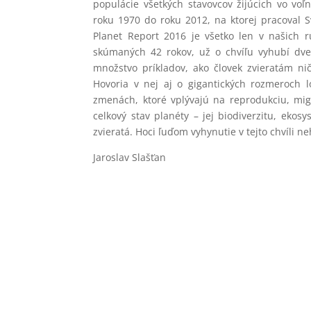
populácie všetkých stavovcov žijúcich vo voľ
roku 1970 do roku 2012, na ktorej pracoval 
Planet Report 2016 je všetko len v našich r
skúmaných 42 rokov, už o chvíľu vyhubí dve 
množstvo príkladov, ako človek zvieratám ni
Hovoria v nej aj o gigantických rozmeroch l
zmenách, ktoré vplývajú na reprodukciu, mig
celkový stav planéty – jej biodiverzitu, eko
zvieratá. Hoci ľuďom vyhynutie v tejto chvíli ne
Jaroslav Slašťan