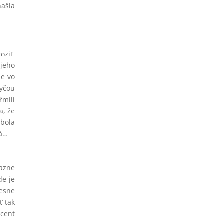
našla
oziť.
 jeho
ne vo
tyčou
ŕmili
a, že
 bola
ná…
razne
de je
lesne
ť tak
rcent