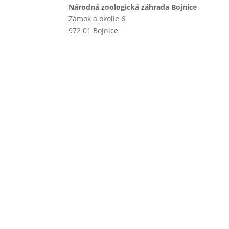
Národná zoologická záhrada Bojnice
Zámok a okolie 6
972 01 Bojnice
+421 46 540 29 75
+421 901 714 752
+421 46 540 32 41