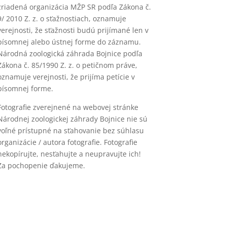
zriadená organizácia MŽP SR podľa Zákona č.
9/ 2010 Z. z. o sťažnostiach, oznamuje
verejnosti, že sťažnosti budú prijímané len v
písomnej alebo ústnej forme do záznamu.
Národná zoologická záhrada Bojnice podľa
Zákona č. 85/1990 Z. z. o petičnom práve,
oznamuje verejnosti, že prijíma petície v
písomnej forme.
Fotografie zverejnené na webovej stránke
Národnej zoologickej záhrady Bojnice nie sú
voľné prístupné na sťahovanie bez súhlasu
organizácie / autora fotografie. Fotografie
nekopírujte, nesťahujte a neupravujte ich!
Za pochopenie ďakujeme.