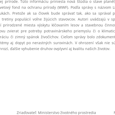
nej prírode. Túto informáciu priniesla nová štúdia o stave plané
Svetový fond na ochranu prírody (WWF). Podľa správy s názvom L
ukách. Pretože ak sa človek bude správať tak, ako sa správal 
tretiny populácií voľne žijúcich stavovcov. Autori uvádzajú v s
čí prirodzené miesta výskytu klčovaním lesov a stavebnou činno
ovu zvierat pre potreby potravinárskeho priemyslu či o klimati
ráciu či zimný spánok živočíchov. Cieľom správy bolo zdokumen
systémy aj dopyt po nerastných surovinách. V ohrození však nie s
hrozí, ďalšie vyhubenie druhov ovplyvní aj kvalitu našich životov.
Zriaďovateľ: Ministerstvo životného prostredia