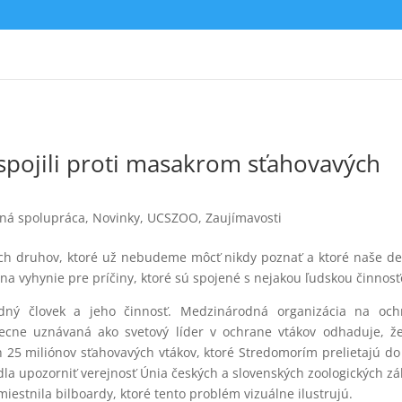
spojili proti masakrom sťahovavých
ná spolupráca
,
Novinky
,
UCSZOO
,
Zaujímavosti
nych druhov, ktoré už nebudeme môcť nikdy poznať a ktoré naše de
šina vyhynie pre príčiny, ktoré sú spojené s nejakou ľudskou činnosť
dný človek a jeho činnosť. Medzinárodná organizácia
na och
eobecne uznávaná ako svetový líder v ochrane vtákov odhaduje, ž
 25 miliónov sťahovavých vtákov, ktoré Stredomorím prelietajú do
odla upozorniť verejnosť Únia českých a slovenských zoologických z
estnila bilboardy, ktoré tento problém vizuálne ilustrujú.