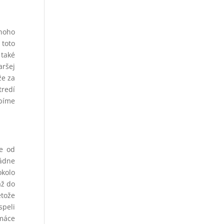
mnoho
 toto
 také
aršej
že za
redí
ubíme
ne od
pádne
okolo
až do
etože
speli
omáce