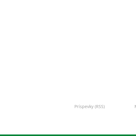
oo Bojnice. Všetky práva vyhradené.
Príspevky (RSS)
I Powered by: