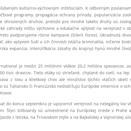
obľúbeným kultúrno-výchovným inštitúciám. K odborným poslania
učbové programy, propagácia ochrany prírody, popularizácia zool
ove ohrozených druhov, pretože pre mnohé takéto druhy sú zoolo
ické záhrady môžu výchovne a edukačne vplývať na verejnosť v ob
 Preto podporujeme rôzne kampane (Silent Forest, Ukradnutá divo
ako vplyvom ľudí a ich činnosti (vtáčia kriminalita, ničenie biot
ska expanzia, intenzifikácia zásahy do krajiny) hynú mnohé živo
rnational
je medzi 25 miliónmi vtákov 20,2 milióna spevavcov, as
00 tisíc dravcov. Tieto vtáky sú strieľané, chytané do sietí, na lep
ava z lovu a klietkový chov ale množstvo týchto vtáčích obetí 
ko sú Taliansko či Francúzsko nedodržujú Európske smernice o oc
ohovor.
 do konca septembra je upozorniť verejnosť na nelegálny lov v
ém. Štyri bilboardy sú umiestnené na Európskej triede v Prahe 
ýjazde z letiska, na Trnavskom mýte a na Bajkalskej a Vajnorskej ulic