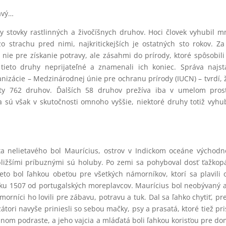
avý…
ty stovky rastlinných a živočíšnych druhov. Hoci človek vyhubil 
 strachu pred nimi, najkritickejších je ostatných sto rokov. Za
ie pre získanie potravy, ale zásahmi do prírody, ktoré spôsobili
tieto druhy neprijateľné a znamenali ich koniec. Správa najst
anizácie – Medzinárodnej únie pre ochranu prírody (IUCN) – tvrdí, 
ty 762 druhov. Ďalších 58 druhov prežíva iba v umelom prost
la sú však v skutočnosti omnoho vyššie, niektoré druhy totiž vyh
a nelietavého bol Maurícius, ostrov v Indickom oceáne východ
bližšími príbuznými sú holuby. Po zemi sa pohyboval dosť ťažko
eto bol ľahkou obeťou pre všetkých námorníkov, ktorí sa plavili 
oku 1507 od portugalských moreplavcov. Maurícius bol neobývaný 
orníci ho lovili pre zábavu, potravu a tuk. Dal sa ľahko chytiť, pr
tori navyše priniesli so sebou mačky, psy a prasatá, ktoré tiež pri
esnom podraste, a jeho vajcia a mláďatá boli ľahkou korisťou pre d