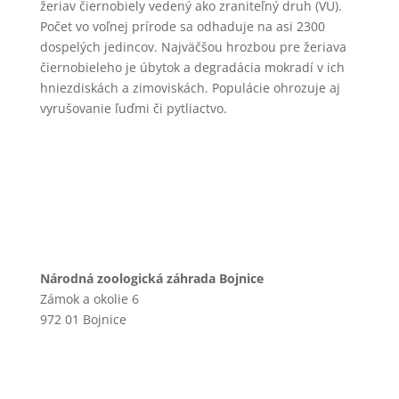
žeriav čiernobiely vedený ako zraniteľný druh (VU).
Počet vo voľnej prírode sa odhaduje na asi 2300
dospelých jedincov. Najväčšou hrozbou pre žeriava
čiernobieleho je úbytok a degradácia mokradí v ich
hniezdiskách a zimoviskách. Populácie ohrozuje aj
vyrušovanie ľuďmi či pytliactvo.
Národná zoologická záhrada Bojnice
Zámok a okolie 6
972 01 Bojnice