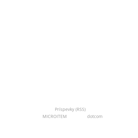
Copyright © 2022 Národná zoo Bojnice. Všetky práva
vyhradené.
Príspevky (RSS)
I Powered
by:
MICROITEM
I Design:
dotcom