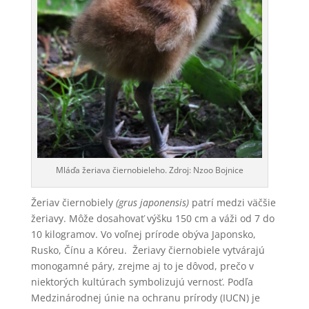
Mláďa žeriava čiernobieleho. Zdroj: Nzoo Bojnice
Žeriav čiernobiely
(grus japonensis)
patrí medzi väčšie
žeriavy. Môže dosahovať výšku 150 cm a váži od 7 do
10 kilogramov. Vo voľnej prírode obýva Japonsko,
Rusko, Čínu a Kóreu. Žeriavy čiernobiele vytvárajú
monogamné páry, zrejme aj to je dôvod, prečo v
niektorých kultúrach symbolizujú vernosť. Podľa
Medzinárodnej únie na ochranu prírody (IUCN) je