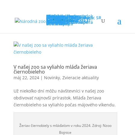
Ideme do zoo
Otváracie hodiny
Návštevnícky poriadok
Novinky
FAQ
Cenník
Návštevnícky servis
Program v zoo
Cesta do zoo
Mapa zoo
Straty a nálezy
Ochrana prírody
Záchranné programy
Rehabilitačná stanica
Sieť záchranných staníc SR
Iné aktivity
Projekty v zoo
Výskum
Kampane
Ako môžeš pomôcť ty?
Vzdelávanie
Pre školy
Pre tábory
Pre verejnosť
Zoo online
Súťaže
Zoo mimo areál
Podporte nás
Darčeková poukážka
Adopcia zvierat
Permanentka
Partneri
Dobrovoľníctvo
Sponzoring & Podpora
Zvieratá
O nás
Náš príbeh
Základné informácie
Členstvá
Press zóna
Dokumenty
Voľné miesta
Informácie
Kontakty
V našej zoo sa vyliahlo mláďa žeriava
čiernobieleho
máj 22, 2024
|
Novinky
,
Zvieracie aktuality
Už niekoľko dní môžu návštevníci v našej zoo
obdivovať najnovší prírastok. Mláďa žeriava
čiernobieleho sa vyliahlo počas májového víkendu.
Žeriav čiernobiely s mláďaťom v roku 2024. Zdroj: Nzoo
Bojnice