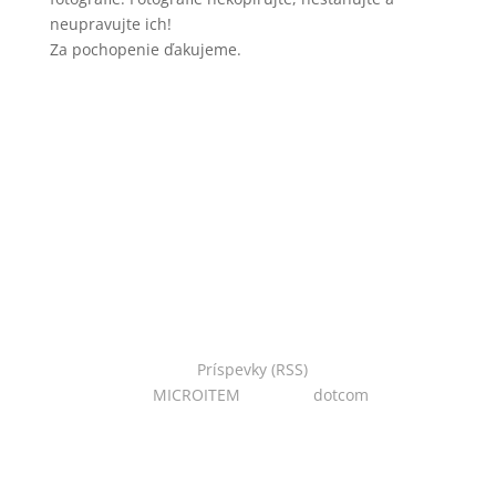
neupravujte ich!
Za pochopenie ďakujeme.
Copyright © 2022 Národná zoo Bojnice. Všetky práva
vyhradené.
Príspevky (RSS)
I Powered
by:
MICROITEM
I Design:
dotcom