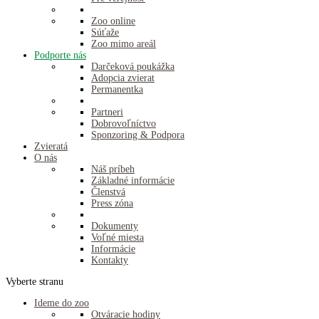
Zoo online
Súťaže
Zoo mimo areál
Podporte nás
Darčeková poukážka
Adopcia zvierat
Permanentka
Partneri
Dobrovoľníctvo
Sponzoring & Podpora
Zvieratá
O nás
Náš príbeh
Základné informácie
Členstvá
Press zóna
Dokumenty
Voľné miesta
Informácie
Kontakty
Vyberte stranu
Ideme do zoo
Otváracie hodiny