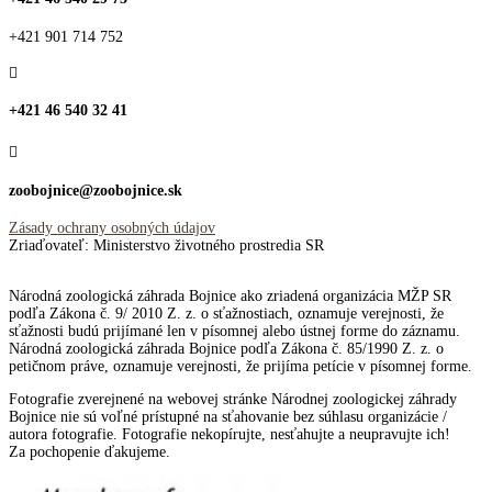
+421 901 714 752

+421 46 540 32 41

zoobojnice@zoobojnice.sk
Zásady ochrany osobných údajov
Zriaďovateľ: Ministerstvo životného prostredia SR
Národná zoologická záhrada Bojnice ako zriadená organizácia MŽP SR
podľa Zákona č. 9/ 2010 Z. z. o sťažnostiach, oznamuje verejnosti, že
sťažnosti budú prijímané len v písomnej alebo ústnej forme do záznamu.
Národná zoologická záhrada Bojnice podľa Zákona č. 85/1990 Z. z. o
petičnom práve, oznamuje verejnosti, že prijíma petície v písomnej forme.
Fotografie zverejnené na webovej stránke Národnej zoologickej záhrady
Bojnice nie sú voľné prístupné na sťahovanie bez súhlasu organizácie /
autora fotografie. Fotografie nekopírujte, nesťahujte a neupravujte ich!
Za pochopenie ďakujeme.