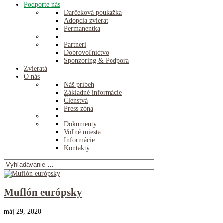
Podporte nás
Darčeková poukážka
Adopcia zvierat
Permanentka
Partneri
Dobrovoľníctvo
Sponzoring & Podpora
Zvieratá
O nás
Náš príbeh
Základné informácie
Členstvá
Press zóna
Dokumenty
Voľné miesta
Informácie
Kontakty
Muflón európsky
máj 29, 2020