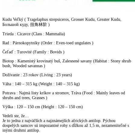
Kudu Veľký ( Tragelaphus strepsiceros, Grosser Kudu, Greater Kudu,
Большой куду, 扭角林阶 )
Trieda : Cicavce (Class : Mammalia)
Rad : Párnokopytníky (Order : Even-toed ungulates )
Čeľaď : Turovité (Family : Bovids )
Biotop : Kamenistý krovinatý buš, Zalesnené savany (Habitat : Stony shrub
bush, Wooded savannas )
Dožívanie : 23 rokov (Living : 23 years)
Váha : 140 – 315 kg (Weight : 140 – 315 kg)
Potrava : Najmä listy kríkov a stromov, Tráva (Food : Mainly leaves od
shrubs and trees, Grasses )
Výška : 120 – 150 cm (Height : 120 – 150 cm)
Vedeli ste, že…
Je to jedna z najväčších a najznámejších afrických antilop. Pýchou
dospelých samcov sú impozantné rohy s dĺžkou až 1,5 m, nezameniteľné s
inými druhmi antilop.