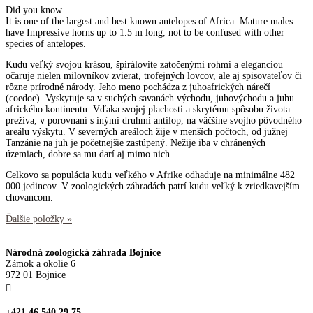
Did you know…
It is one of the largest and best known antelopes of Africa. Mature males
have Impressive horns up to 1.5 m long, not to be confused with other
species of antelopes.
Kudu veľký svojou krásou, špirálovite zatočenými rohmi a eleganciou
očaruje nielen milovníkov zvierat, trofejných lovcov, ale aj spisovateľov či
rôzne prírodné národy. Jeho meno pochádza z juhoafrických nárečí
(coedoe). Vyskytuje sa v suchých savanách východu, juhovýchodu a juhu
afrického kontinentu. Vďaka svojej plachosti a skrytému spôsobu života
prežíva, v porovnaní s inými druhmi antilop, na väčšine svojho pôvodného
areálu výskytu. V severných areáloch žije v menších počtoch, od južnej
Tanzánie na juh je početnejšie zastúpený. Nežije iba v chránených
územiach, dobre sa mu darí aj mimo nich.
Celkovo sa populácia kudu veľkého v Afrike odhaduje na minimálne 482
000 jedincov. V zoologických záhradách patrí kudu veľký k zriedkavejším
chovancom.
Ďalšie položky »
Národná zoologická záhrada Bojnice
Zámok a okolie 6
972 01 Bojnice

+421 46 540 29 75