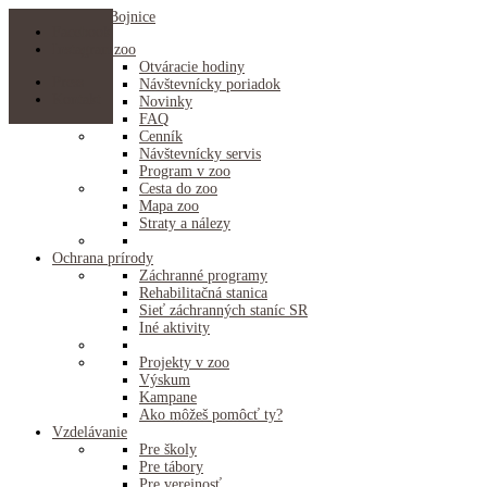
Facebook
Instagram
Ideme do zoo
Otváracie hodiny
Press
Návštevnícky poriadok
Kontakt
Novinky
FAQ
Cenník
Návštevnícky servis
Program v zoo
Cesta do zoo
Mapa zoo
Straty a nálezy
Ochrana prírody
Záchranné programy
Rehabilitačná stanica
Sieť záchranných staníc SR
Iné aktivity
Projekty v zoo
Výskum
Kampane
Ako môžeš pomôcť ty?
Vzdelávanie
Pre školy
Pre tábory
Pre verejnosť