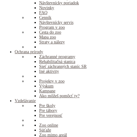
Návštevnícky poriadok
Novinky
FAQ
Cenník
Návštevnícky servis
Program v zoo
Cesta do zoo
Mapa zoo
Straty a nálezy
Ochrana prírody
Záchranné programy
Rehabilitačná stanica
Sieť záchranných staníc SR
Iné aktivity
Projekty v zoo
Výskum
Kampane
Ako môžeš pomôcť ty?
Vzdelávanie
Pre školy
Pre tábory
Pre verejnosť
Zoo online
Súťaže
Zoo mimo areál