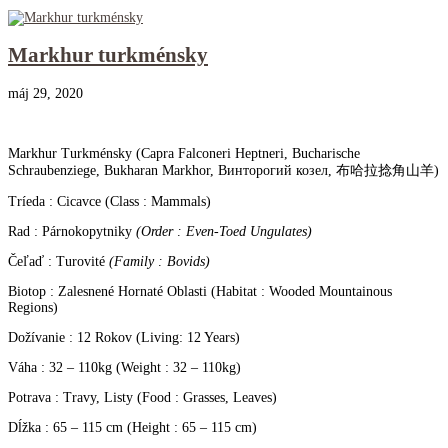
Markhur turkménsky
máj 29, 2020
Markhur Turkménsky (Capra Falconeri Heptneri, Bucharische
Schraubenziege, Bukharan Markhor, Винторогий козел, 布哈拉捻角山羊)
Tríeda : Cicavce (Class : Mammals)
Rad : Párnokopytniky
(Order : Even-Toed Ungulates)
Čeľaď : Turovité
(Family : Bovids)
Biotop : Zalesnené Hornaté Oblasti (Habitat : Wooded Mountainous
Regions)
Dožívanie : 12 Rokov (Living: 12 Years)
Váha : 32 – 110kg (Weight : 32 – 110kg)
Potrava : Travy, Listy (Food : Grasses, Leaves)
Dĺžka : 65 – 115 cm (Height : 65 – 115 cm)