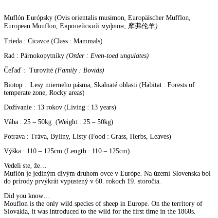
Muflón Európsky (Ovis orientalis musimon, Europäischer Mufflon,
European Mouflon, Европейский муфлон, 摩弗伦羊
)
Trieda : Cicavce (Class : Mammals)
Rad : Párnokopytníky
(Order : Even-toed ungulates)
Čeľaď : Turovité
(Family : Bovids)
Biotop : Lesy mierneho pásma, Skalnaté oblasti (Habitat : Forests of
temperate zone, Rocky areas)
Dožívanie : 13 rokov (Living : 13 years)
Váha : 25 – 50kg (Weight : 25 – 50kg)
Potrava : Tráva, Byliny, Listy (Food : Grass, Herbs, Leaves)
Výška : 110 – 125cm (Length : 110 – 125cm)
Vedeli ste, že…
Muflón je jediným divým druhom ovce v Európe. Na území Slovenska bol
do prírody prvýkrát vypustený v 60. rokoch 19. storočia.
Did you know…
Mouflon is the only wild species of sheep in Europe. On the territory of
Slovakia, it was introduced to the wild for the first time in the 1860s.