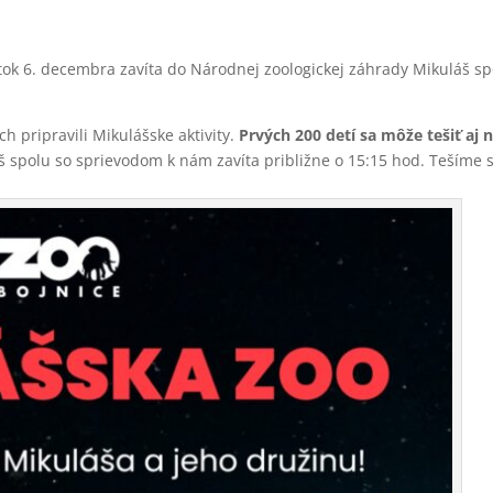
atok 6. decembra zavíta do Národnej zoologickej záhrady Mikuláš s
h pripravili Mikulášske aktivity.
Prvých 200 detí sa môže tešiť aj 
 spolu so sprievodom k nám zavíta približne o 15:15 hod. Tešíme 