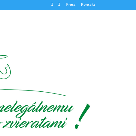
Press
Kontakt
ekmi
024
nok,