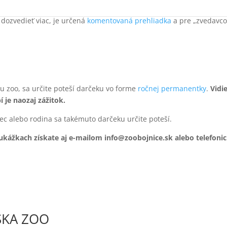
na
jeden deň ošetrovateľom
,
záhradníkom
či dokonca
kuchárom
.
 dozvedieť viac, je určená
komentovaná prehliadka
a pre „zvedavco
u zoo, sa určite poteší darčeku vo forme
ročnej permanentky
.
Vidi
 je naozaj zážitok.
ivec alebo rodina sa takémuto darčeku určite poteší.
oukážkach získate aj e-mailom info@zoobojnice.sk alebo telefoni
SKA ZOO