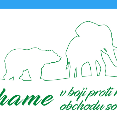
ajú vzťah k prírode a zvieratám, máme pre vás niekoľko tipov. Darč
že potešíte obdarovaných, ale zároveň prispejete na chov zvierat.
yslite na to, že
adopčné formuláre
zaslané
najneskôr do 17. 12. 2
 len v prípade splnenia ďalších podmienok, ktoré vám zašleme
oukážky
(vstup do zoo, permanentky, zážitkové programy)
zaslané
me
ešte do Vianoc
(garancia len v prípade splnenia ďalších podmie