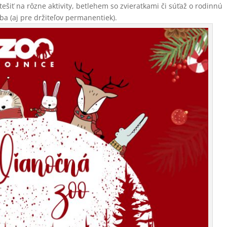
ešiť na rôzne aktivity, betlehem so zvieratkami či súťaž o rodinnú
a (aj pre držiteľov permanentiek).