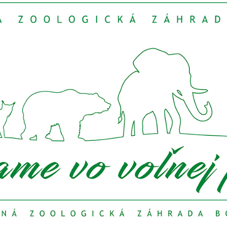
ré nájdete aj v našej zoo? Adoptujte ho!
Adopcia je vhodná nielen 
tačí si pozrieť zoznam zvierat a vybrať si svojho zvieracieho obľúb
, ktoré si chcete adoptovať, ale viete, že ho v našej zoo nájdete, st
ách sa dozviete
tu
.
vý program alebo permanentku?
Potom si zvoľte darčekovú poukážk
šej zoo a zároveň bude mať obdarovaný nezabudnuteľné spomienky 
čekových poukážkach sa dozviete
tu
.