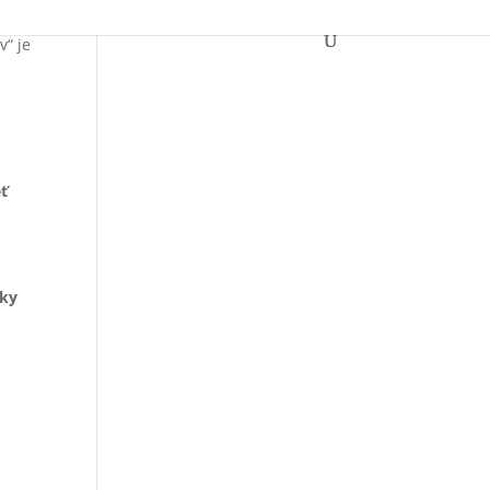
v“ je
eť
cky