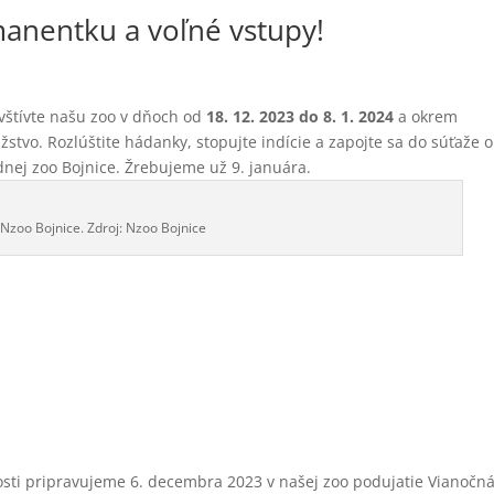
anentku a voľné vstupy!
štívte našu zoo v dňoch od
18. 12. 2023 do 8. 1. 2024
a okrem
tvo. Rozlúštite hádanky, stopujte indície a zapojte sa do súťaže o
ej zoo Bojnice. Žrebujeme už 9. januára.
Nzoo Bojnice. Zdroj: Nzoo Bojnice
žitosti pripravujeme 6. decembra 2023 v našej zoo podujatie Vianočn