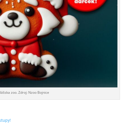
lášska zoo. Zdroj: Nzoo Bojnice