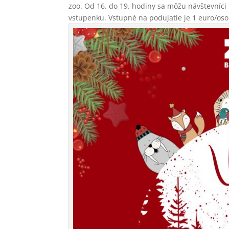
zoo. Od 16. do 19. hodiny sa môžu návštevníci t
vstupenku. Vstupné na podujatie je 1 euro/osob