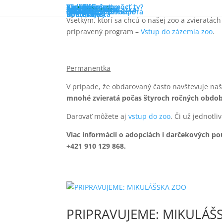
Projekty v zoo
Výskum
Kampane
Ako môžeš pomôcť ty?
Vzdelávanie
Pre školy
Pre tábory
Pre verejnosť
Národná zoo Bojnice ponúka možnosť stať sa 
Zoo online
Súťaže
Zoo mimo areál
Podporte nás
Darčeková poukážka
Adopcia zvierat
Permanentka
Partneri
Dobrovoľníctvo
Sponzoring & Podpora
Zvieratá
O nás
Náš príbeh
Základné informácie
Členstvá
Press zóna
Dokumenty
Voľné miesta
Informácie
Kontakty
Všetkým, ktorí sa chcú o našej zoo a zvieratách
pripravený program –
Vstup do zázemia zoo
.
Permanentka
V prípade, že obdarovaný často navštevuje naš
mnohé zvieratá počas štyroch ročných období
Darovať môžete aj
vstup do zoo
. Či už jednotl
Viac informácií o adopciách i darčekových p
+421 910 129 868.
PRIPRAVUJEME: MIKULÁŠ