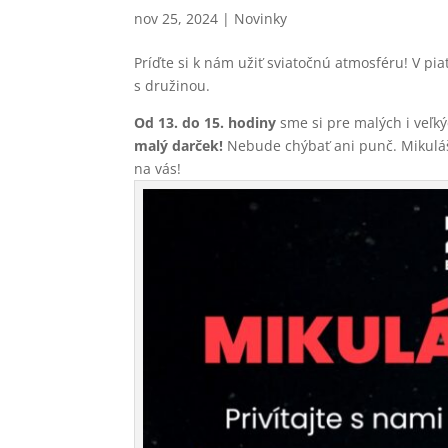
nov 25, 2024
|
Novinky
Príďte si k nám užiť sviatočnú atmosféru! V pi
s družinou.
Od 13. do 15. hodiny
sme si pre malých i veľkýc
malý darček!
Nebude chýbať ani punč. Mikuláš
na vás!