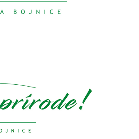
pre
enca.
ačí
u.
z