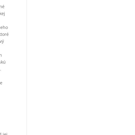
rné
kej
neho
ktoré
vý
m
skú
.
ce
 jej