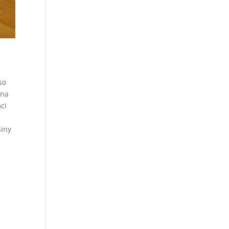
so
 na
ci
šiny
a