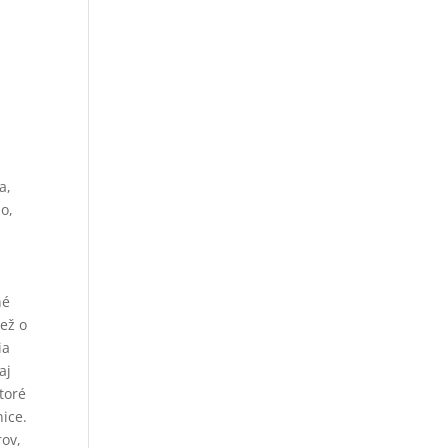
a,
ho,
né
iež o
ia
aj
toré
ice.
rov,