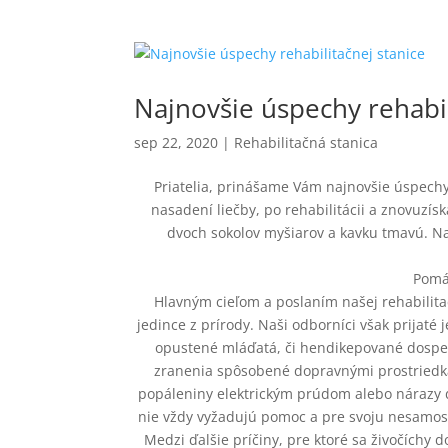
Najnovšie úspechy rehabil
sep 22, 2020
|
Rehabilitačná stanica
Priatelia, prinášame Vám najnovšie úspechy 
nasadení liečby, po rehabilitácii a znovuzísk
dvoch sokolov myšiarov a kavku tmavú. N
Pomá
Hlavným cieľom a poslaním našej rehabilita
jedince z prírody. Naši odborníci však prijaté 
opustené mláďatá, či hendikepované dospelé
zranenia spôsobené dopravnými prostriedka
popáleniny elektrickým prúdom alebo nárazy d
nie vždy vyžadujú pomoc a pre svoju nesamost
Medzi ďalšie príčiny, pre ktoré sa živočíchy 