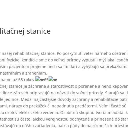
itačnej stanice
našej rehabilitačnej stanice. Po poskytnutí veterinárneho ošetreni
aní fyzickej kondície sme do voľnej prírody vypustili myšiaka lesné
ašim pacientom prajeme nech sa im darí a vyhýbajú sa prekážkam,
nástrahám a zraneniam.
hame už 65 rokov
65
čnej stanice je záchrana a starostlivosť o poranené a hendikepova
jedince zároveň pripravujú na návrat do voľnej prírody. Starajú sa t
 jedince. Medzi najčastejšie dôvody záchrany a rehabilitácie patr
mi, nárazy do prekážok či napadnutia predátormi. Veľmi časté sú 
o drôtov elektrického vedenia. Osobitnú skupinu tvoria mláďatá, k
atnosť sú často laickou verejnosťou odchytené a prinesené do stan
dostávajú do nášho zariadenia, patria pády do najrôznejších priesto