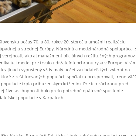
Slovensku počas 70. a 80. rokov 20. storočia umožnil realizáciu
 západnej a strednej Európy. Národná a medzinárodná spolupráca, 
ej verejnosti, ako aj manažment oficiálnych reštitučných programov
nikajúci model pre trvalo udržateľnú ochranu rysa v Európe. V rám
 krajinách vypustený vždy malý počet zakladateľských zvierat na
ktoré z reštituovaných populácií spočiatku prosperovali, trend väč
i a populácie trpia príbuzenským krížením. Pre ich záchranu pred
j životaschopnosti bolo preto potrebné opätovné spustenie
dateľskej populácie v Karpatoch.
 Biosférickej Rezervácii Falcký les” bolo založenie populácie rysa n