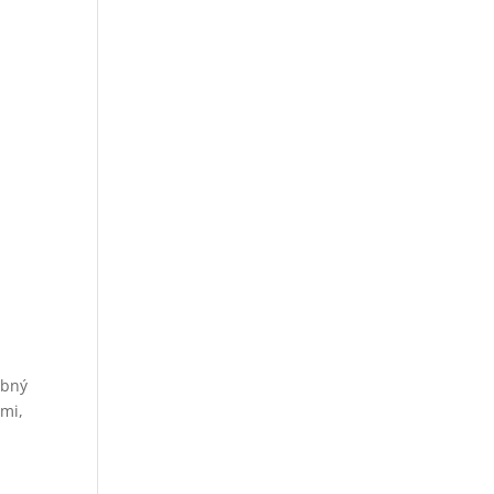
obný
mi,