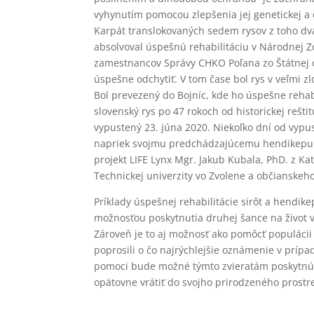
vyhynutím pomocou zlepšenia jej genetickej a d
Karpát translokovaných sedem rysov z toho dva
absolvoval úspešnú rehabilitáciu v Národnej 
zamestnancov Správy CHKO Poľana zo Štátnej o
úspešne odchytiť. V tom čase bol rys v veľmi z
Bol prevezený do Bojníc, kde ho úspešne rehab
slovenský rys po 47 rokoch od historickej rešti
vypustený 23. júna 2020. Niekoľko dní od vypuste
napriek svojmu predchádzajúcemu hendikepu r
projekt LIFE Lynx Mgr. Jakub Kubala, PhD. z Ka
Technickej univerzity vo Zvolene a občianskeh
Príklady úspešnej rehabilitácie sirôt a hend
možnosťou poskytnutia druhej šance na život vo
Zároveň je to aj možnosť ako pomôcť populácii 
poprosili o čo najrýchlejšie oznámenie v príp
pomoci bude možné týmto zvieratám poskytnúť 
opätovne vrátiť do svojho prirodzeného prost