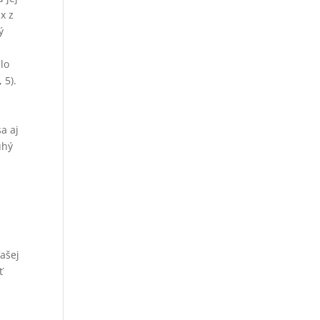
x z
ý
lo
 5).
sa aj
uhý
ašej
ť