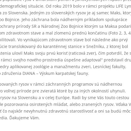
emografickej situácie. Od roku 2019 bolo v rámci projektu LIFE Lyn
 zo Slovenska. Jedným zo slovenských rysov je aj samec Maks, ktor
Zoo Bojnice. Jeho záchrana bola nádherným príkladom spolupráce
chrany prírody SR a Národnej Zoo Bojnice ktorým sa Maksa podari
lom zdravotnom stave a mal zlomenú prednú končatinu (Foto 2, 3, 4,
ilitovali. Vo vynikajúcom zdravotnom stave bol následne ako prvý
túcie translokovaný do karanténnej stanice v Snežníku, z ktorej bol
nia ulovil Maks svoju prvú korisť (raticová zver), čím potvrdil, že 
ámci svojho nového prostredia úspešne adaptoval“ predstavil dr
tedry aplikovanej zoológie a manažmentu zveri, Lesníckej fakulty,
o združenia DIANA – Výskum karpatskej fauny.
ikepovaných rysov v rámci záchranných programov sú nádhernou
 voľnej prírode pre zvieratá ktoré by za iných okolností uhynuli.
rysov na Slovensku a v celej Európe. Radi by sme Vás touto cestou
ade pozorovania osirotených mláďat, alebo zranených rysov. Vďaka V
čo najskôr nevyhnutnú zdravotnú starostlivosť a oni sa budú môc
redia. Ďakujeme Vám.