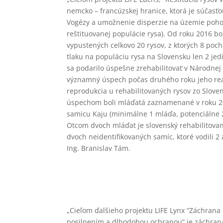
nemcko – francúzskej hranice, ktorá je súčasťo
Vogézy a umožnenie disperzie na územie pohoria
reštituovanej populácie rysa). Od roku 2016 bo
vypustených celkovo 20 rysov, z ktorých 8 po
tlaku na populáciu rysa na Slovensku len 2 jedi
sa podarilo úspešne zrehabilitovať v Národnej 
významný úspech počas druhého roku jeho real
reprodukcia u rehabilitovaných rysov zo Slove
úspechom boli mláďatá zaznamenané v roku 201
samicu Kaju (minimálne 1 mláďa, potenciálne 2
Otcom dvoch mláďat je slovenský rehabilitova
dvoch neidentifikovaných samíc, ktoré vodili 2
Ing. Branislav Tám.
„Cieľom ďalšieho projektu LIFE Lynx “Záchrana
posilnením a dlhodobou ochranou” je záchrana