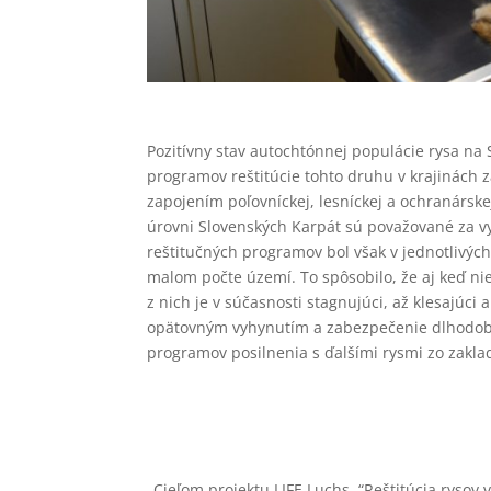
Pozitívny stav autochtónnej populácie rysa na 
programov reštitúcie tohto druhu v krajinách
zapojením poľovníckej, lesníckej a ochranársk
úrovni Slovenských Karpát sú považované za vy
reštitučných programov bol však v jednotlivých
malom počte území. To spôsobilo, že aj keď nie
z nich je v súčasnosti stagnujúci, až klesajúc
opätovným vyhynutím a zabezpečenie dlhodobe
programov posilnenia s ďalšími rysmi zo zakla
„Cieľom projektu LIFE Luchs, “Reštitúcia rysov v