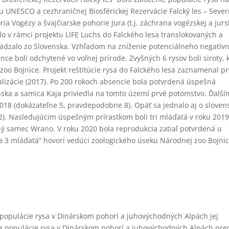
u UNESCO a cezhraničnej Biosférickej Rezervácie Falcký les – Seve
 Vogézy a švajčiarske pohorie Jura (t.j. záchrana vogézskej a jurs
lo v rámci projektu LIFE Luchs do Falckého lesa translokovaných a
chádzalo zo Slovenska. Vzhľadom na zníženie potenciálneho negatív
nce boli odchytené vo voľnej prírode. Zvyšných 6 rysov boli siroty, 
zoo Bojnice. Projekt reštitúcie rysa do Falckého lesa zaznamenal pr
izácie (2017). Po 200 rokoch absencie bola potvrdená úspešná
nska a samica Kaja priviedla na tomto území prvé potomstvo. Ďalší
8 (dokázateľne 5, pravdepodobne 8). Opäť sa jednalo aj o sloven
). Nasledujúcim úspešným prírastkom boli tri mláďatá v roku 2019
ný samec Wrano. V roku 2020 bola reprodukcia zatiaľ potvrdená u
 a 3 mláďatá“ hovorí vedúci zoologického úseku Národnej zoo Bojni
 populácie rysa v Dinárskom pohorí a juhovýchodných Alpách jej
 populácie rysa v Dinárskom pohorí a juhovýchodných Alpách pred