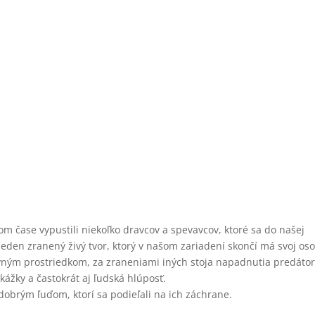
nom čase vypustili niekoľko dravcov a spevavcov, ktoré sa do našej
 jeden zranený živý tvor, ktorý v našom zariadení skončí má svoj os
avným prostriedkom, za zraneniami iných stoja napadnutia predátor
kážky a častokrát aj ľudská hlúposť.
obrým ľuďom, ktorí sa podieľali na ich záchrane.