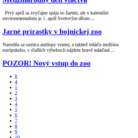
Prvý apríl sa zvyčajne spája so žartmi, ale v kalendári
environmentalistu je 1. apríl Svetovým dňom ...
Jarné prírastky v bojnickej zoo
Narodila sa samica antilopy vranej, a taktiež mláďa muflóna
európskeho, v ďalších výbehoch nájdete hravé mláďatá ...
POZOR! Nový vstup do zoo
8
4
1
2
3
4
5
6
7
8
9
10