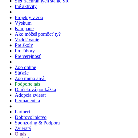
Sieť záchranných staníc SR
Iné aktivity
Projekty v zoo
Výskum
Kampane
Ako môžeš pomôcť ty?
Vzdelávanie
Pre školy
Pre tábory
Pre verejnosť
Zoo online
Súťaže
Zoo mimo areál
Podporte nás
Darčeková poukážka
Adopcia zvierat
Permanentka
Partneri
Dobrovoľníctvo
Sponzoring & Podpora
Zvieratá
O nás