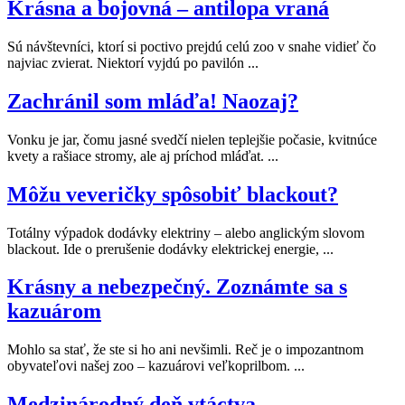
Krásna a bojovná – antilopa vraná
Sú návštevníci, ktorí si poctivo prejdú celú zoo v snahe vidieť čo
najviac zvierat. Niektorí vyjdú po pavilón ...
Zachránil som mláďa! Naozaj?
Vonku je jar, čomu jasné svedčí nielen teplejšie počasie, kvitnúce
kvety a rašiace stromy, ale aj príchod mláďat. ...
Môžu veveričky spôsobiť blackout?
Totálny výpadok dodávky elektriny – alebo anglickým slovom
blackout. Ide o prerušenie dodávky elektrickej energie, ...
Krásny a nebezpečný. Zoznámte sa s
kazuárom
Mohlo sa stať, že ste si ho ani nevšimli. Reč je o impozantnom
obyvateľovi našej zoo – kazuárovi veľkoprilbom. ...
Medzinárodný deň vtáctva