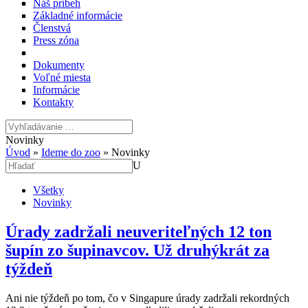
Náš príbeh
Základné informácie
Členstvá
Press zóna
Dokumenty
Voľné miesta
Informácie
Kontakty
Novinky
Úvod
»
Ideme do zoo
»
Novinky
U
Všetky
Novinky
Úrady zadržali neuveriteľných 12 ton
šupín zo šupinavcov. Už druhýkrát za
týždeň
Ani nie týždeň po tom, čo v Singapure úrady zadržali rekordných