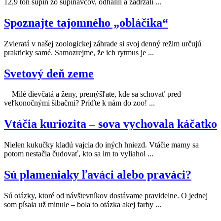
12,9 ton šupín zo šupinavcov, odhalili a zadržali ...
Spoznajte tajomného „obláčika“
Zvieratá v našej zoologickej záhrade si svoj denný režim určujú
prakticky samé. Samozrejme, že ich rytmus je ...
Svetový deň zeme
Milé dievčatá a ženy, premýšľate, kde sa schovať pred
veľkonočnými šibačmi? Príďte k nám do zoo! ...
Vtáčia kuriozita – sova vychovala káčatko
Nielen kukučky kladú vajcia do iných hniezd. Vtáčie mamy sa
potom nestačia čudovať, kto sa im to vyliahol ...
Sú plameniaky ľaváci alebo praváci?
Sú otázky, ktoré od návštevníkov dostávame pravidelne. O jednej
som písala už minule – bola to otázka akej farby ...