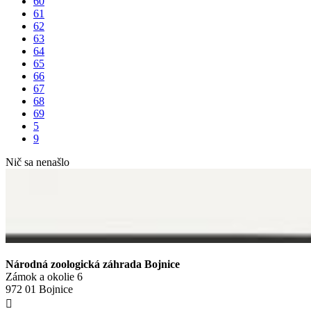
60
61
62
63
64
65
66
67
68
69
5
9
Nič sa nenašlo
Národná zoologická záhrada Bojnice
Zámok a okolie 6
972 01 Bojnice
